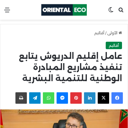
ابحث عن
Switch skin
الق
الأولى
/
أقاليم
أقاليم
عامل إقليم الدريوش يتابع
تنفيذ مشاريع المبادرة
الوطنية للتنمية البشرية
X
Facebook
LinkedIn
Pinterest
Messenger
WhatsApp
Telegram
اطبعها