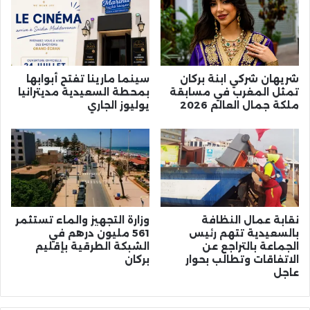
شريهان شركي ابنة بركان
سينما مارينا تفتح أبوابها
تمثل المغرب في مسابقة
بمحطة السعيدية مديترانيا
ملكة جمال العالم 2026
يوليوز الجاري
نقابة عمال النظافة
وزارة التجهيز والماء تستثمر
بالسعيدية تتهم رئيس
561 مليون درهم في
الجماعة بالتراجع عن
الشبكة الطرقية بإقليم
الاتفاقات وتطالب بحوار
بركان
عاجل