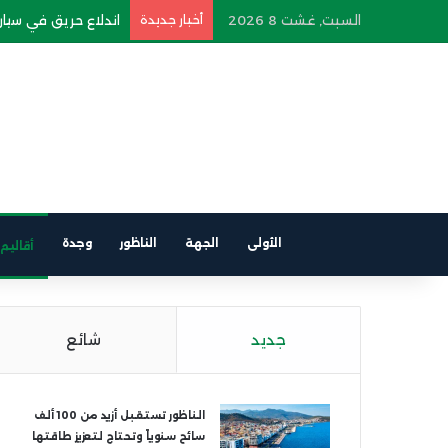
السبت, غشت 8 2026
أخبار جديدة
اندلاع حريق في سيارة
الأولى
الجهة
الناظور
وجدة
أقاليم
جديد
شائع
الناظور تستقبل أزيد من 100 ألف
سائح سنوياً وتحتاج لتعزيز طاقتها