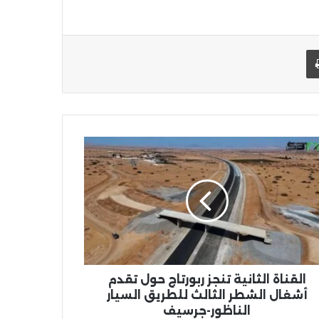
يد الإلكتروني
اطبعها
ناة
نية
ز
تاج
ل
دم
ال
طر
الث
ريق
القناة الثانية تنجز ربورتاج حول تقدم
يار
أشغال الشطر الثالث للطريق السيار
اظور-
الناظور-جرسيف