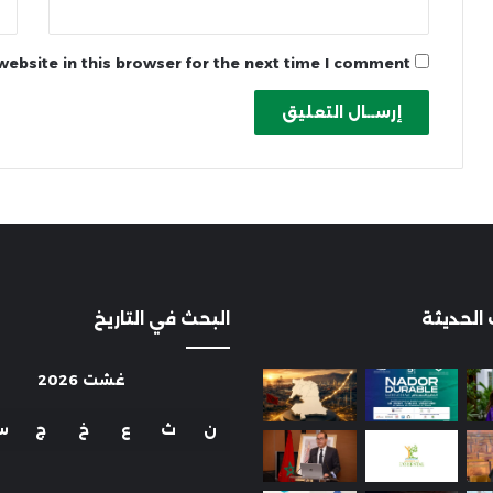
ebsite in this browser for the next time I comment.
 الحديثة
البحث في التاريخ
غشت 2026
ن
ث
ع
خ
ج
س