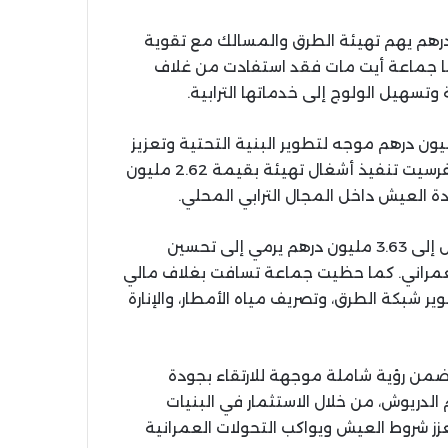
لكبداني، خُصص مبلغ يناهز 6.59 مليون درهم يهم تهيئة الطرق والمسالك مع تقوية
أما جماعة أيت مات فقد استفادت من غلاف
سياق ذاته، رُصد لجماعة عين الزهراء مبلغ 2.26 مليون درهم موجه لتطوير البنية التحتية وتعزيز
الخدمات داخل النسيج العمراني، بينما ستعرف جماعة تفرسيت تنفيذ أشغال تهيئة بقيمة 2.62 مليون
 العيش داخل المجال الترابي المحلي.
إلى ذلك، استفادت جماعة تروكوت من استثمار مالي يصل إلى 3.63 مليون درهم يرمي إلى تحسين
عمراني. كما حظيت جماعة تسافت بغلاف مالي
مليون درهم، يشمل تطوير شبكة الطرق، وتصريف مياه الأمطار، والإنارة
ضمن رؤية شاملة موجهة للارتقاء بجودة
الدريوش، من خلال الاستثمار في البنيات
ز شروط العيش ويواكب التحولات العمرانية