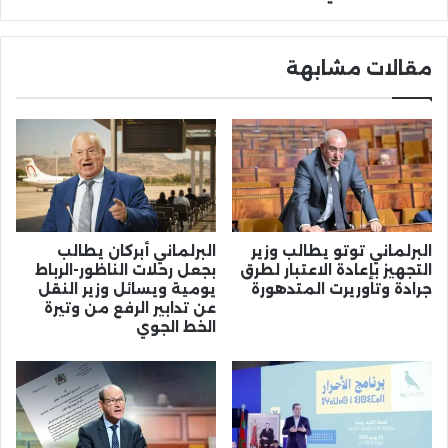
تافوغالت
وزكزل
مقالات مشابهة
البرلماني توتو يطالب وزير
البرلماني أبركان يطالب
التجهيز بإعادة الاعتبار لطرق
بجعل رحلات الناظور-الرباط
جرادة وتاوريرت المتدهورة
يومية ويسائل وزير النقل
عن تدابير الرفع من وتيرة
الخط الجوي