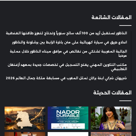
المقالات الشائعة
الناظور تستقبل أزيد من 100 ألف سائح سنوياً وتحتاج لتعزيز طاقتها الفندقية
اندلاع حريق في سيارة كهربائية على متن باخرة الرابط بين برشلونة والناظور
الجالية المغربية تشتكي من نقائص في مرافق ميناء الناظور خلال عملية
مرحبا
مكتب التكوين المهني يفتح التسجيل في تخصصات جديدة بمعهد أزغنغان
التطبيقي
شريهان شركي ابنة بركان تمثل المغرب في مسابقة ملكة جمال العالم 2026
المقالات الحديثة