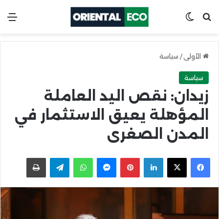
ابحث عن
Switch skin
الق
الأولى
/
سياسة
سياسة
زيدان: نقص اليد العاملة
المؤهلة يعيق الاستثمار في
المدن الصغرى
X
Facebook
LinkedIn
Pinterest
Messenger
WhatsApp
Telegram
اطبعها