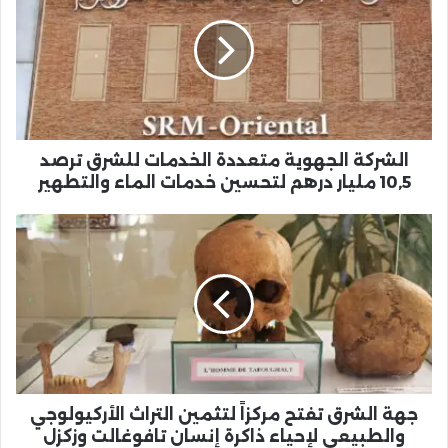
متعددة
الخدمات
للشرق
ترصد
10,5
مليار
درهم
لتحسين
الشركة الجهوية متعددة الخدمات للشرق ترصد
خدمات
10,5 مليار درهم لتحسين خدمات الماء والتطهير
الماء
والتطهير
جهة
الشرق
تفتح
مركزاً
لتثمين
التراث
الأركيولوجي
والطبيعي
لإحياء
ذاكرة
جهة الشرق تفتح مركزاً لتثمين التراث الأركيولوجي
إنسان
والطبيعي لإحياء ذاكرة إنسان تافوغالت وزكزل