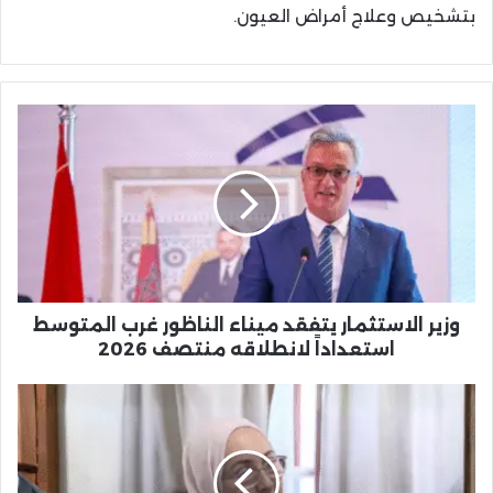
بتشخيص وعلاج أمراض العيون.
وزير
الاستثمار
يتفقد
ميناء
الناظور
غرب
المتوسط
استعداداً
لانطلاقه
منتصف
وزير الاستثمار يتفقد ميناء الناظور غرب المتوسط
2026
استعداداً لانطلاقه منتصف 2026
النائبة
فريدة
خنيتي
تطالب
من