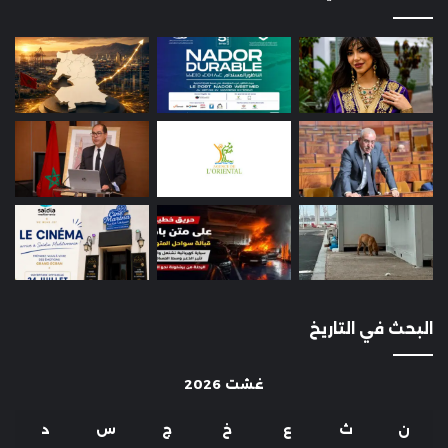
البحث في التاريخ
غشت 2026
ن
ث
ع
خ
ج
س
د