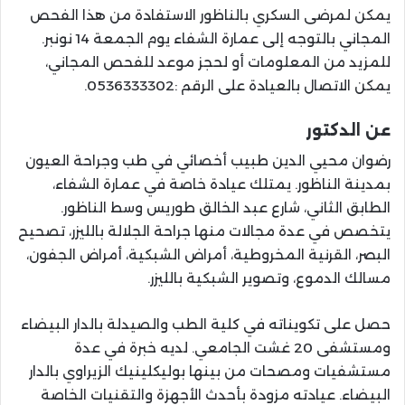
يمكن لمرضى السكري بالناظور الاستفادة من هذا الفحص
المجاني بالتوجه إلى عمارة الشفاء يوم الجمعة 14 نونبر.
للمزيد من المعلومات أو لحجز موعد للفحص المجاني،
يمكن الاتصال بالعيادة على الرقم :0536333302.
عن الدكتور
رضوان محيي الدين طبيب أخصائي في طب وجراحة العيون
بمدينة الناظور. يمتلك عيادة خاصة في عمارة الشفاء،
الطابق الثاني، شارع عبد الخالق طوريس وسط الناظور.
يتخصص في عدة مجالات منها جراحة الجلالة بالليزر، تصحيح
البصر، القرنية المخروطية، أمراض الشبكية، أمراض الجفون،
مسالك الدموع، وتصوير الشبكية بالليزر.
حصل على تكويناته في كلية الطب والصيدلة بالدار البيضاء
ومستشفى 20 غشت الجامعي. لديه خبرة في عدة
مستشفيات ومصحات من بينها بوليكلينيك الزيراوي بالدار
البيضاء. عيادته مزودة بأحدث الأجهزة والتقنيات الخاصة