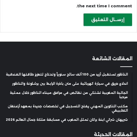
the next time I comment.
المقالات الشائعة
الناظور تستقبل أزيد من 100 ألف سائح سنوياً وتحتاج لتعزيز طاقتها الفندقية
اندلاع حريق في سيارة كهربائية على متن باخرة الرابط بين برشلونة والناظور
الجالية المغربية تشتكي من نقائص في مرافق ميناء الناظور خلال عملية
مرحبا
مكتب التكوين المهني يفتح التسجيل في تخصصات جديدة بمعهد أزغنغان
التطبيقي
شريهان شركي ابنة بركان تمثل المغرب في مسابقة ملكة جمال العالم 2026
المقالات الحديثة