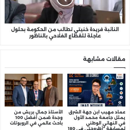
الحكومة
بحلول
عاجلة
للقطاع
الفلاحي
النائبة فريدة خنيتي تطالب من الحكومة بحلول
بالناظور
عاجلة للقطاع الفلاحي بالناظور
مقالات مشابهة
عماد مهيب ابن جهة الشرق
الأستاذ جمال بريش من
يمثل جامعة محمد الأول
وجدة ضمن أفضل 100
في النهائي الوطني
باحث عالمي في الروبوتات
لمسابقة “أطروحتي في 180