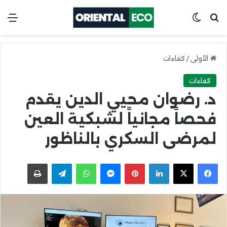
ابحث عن
Switch skin
الق
الأولى
/
كفاءات
كفاءات
د. رضوان محيي الدين يقدم
فحصاً مجانياً لشبكية العين
لمرضى السكري بالناظور
X
Facebook
LinkedIn
Pinterest
Messenger
WhatsApp
Telegram
اطبعها