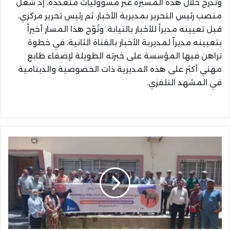
وتدرج خلال هذه المسيرة عبر مسؤوليات متعددة، إذ شغل
منصب رئيس التحرير بمديرية الأخبار، ثم رئيس تحرير مركزي،
قبل تعيينه مديراً للأخبار بالنيابة. وتُوّج هذا المسار أخيراً
بتعيينه مديراً لمديرية الأخبار بالقناة الثانية، في خطوة
تراهن فيها المؤسسة على خبرته الطويلة لإضفاء طابع
مهني أكثر على هذه المديرية ذات الخصوصية والدينامية
في المشهد التلفزي.
تجمع
مهني
لمربي
الأغنام
والماعز
يُؤسَّس
لأول
مرة
بعمالة