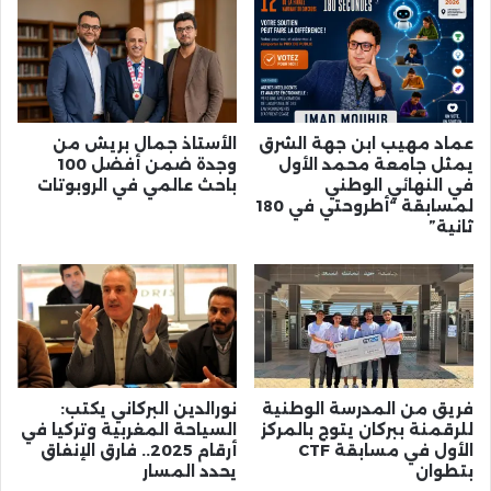
عماد مهيب ابن جهة الشرق
الأستاذ جمال بريش من
يمثل جامعة محمد الأول
وجدة ضمن أفضل 100
في النهائي الوطني
باحث عالمي في الروبوتات
لمسابقة “أطروحتي في 180
ثانية”
فريق من المدرسة الوطنية
نورالدين البركاني يكتب:
للرقمنة ببركان يتوج بالمركز
السياحة المغربية وتركيا في
الأول في مسابقة CTF
أرقام 2025.. فارق الإنفاق
بتطوان
يحدد المسار