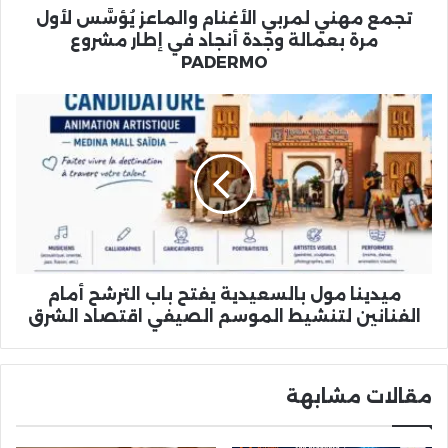
وجدة
تجمع مهني لمربي الأغنام والماعز يُؤسَّس لأول
أنجاد
مرة بعمالة وجدة أنجاد في إطار مشروع
في
PADERMO
إطار
مشروع
ميدينا
PADERMO
مول
بالسعيدية
يفتح
باب
الترشح
أمام
الفنانين
لتنشيط
الموسم
ميدينا مول بالسعيدية يفتح باب الترشح أمام
الصيفي
الفنانين لتنشيط الموسم الصيفي اقتصاد الشرق
اقتصاد
الشرق
مقالات مشابهة