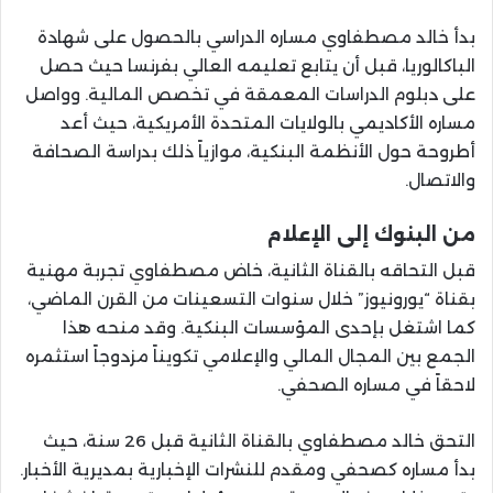
بدأ خالد مصطفاوي مساره الدراسي بالحصول على شهادة
الباكالوريا، قبل أن يتابع تعليمه العالي بفرنسا حيث حصل
على دبلوم الدراسات المعمقة في تخصص المالية. وواصل
مساره الأكاديمي بالولايات المتحدة الأمريكية، حيث أعد
أطروحة حول الأنظمة البنكية، موازياً ذلك بدراسة الصحافة
والاتصال.
من البنوك إلى الإعلام
قبل التحاقه بالقناة الثانية، خاض مصطفاوي تجربة مهنية
بقناة “يورونيوز” خلال سنوات التسعينات من القرن الماضي،
كما اشتغل بإحدى المؤسسات البنكية. وقد منحه هذا
الجمع بين المجال المالي والإعلامي تكويناً مزدوجاً استثمره
لاحقاً في مساره الصحفي.
التحق خالد مصطفاوي بالقناة الثانية قبل 26 سنة، حيث
بدأ مساره كصحفي ومقدم للنشرات الإخبارية بمديرية الأخبار.