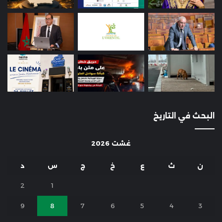
البحث في التاريخ
غشت 2026
ن
ث
ع
خ
ج
س
د
2
1
9
8
7
6
5
4
3