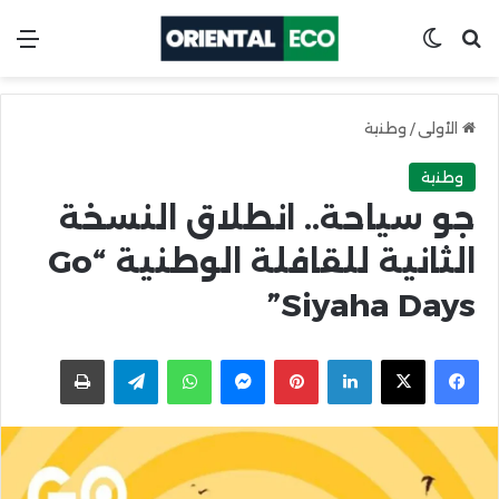
ابحث عن
Switch skin
الق
الأولى
/
وطنية
وطنية
جو سياحة.. انطلاق النسخة
الثانية للقافلة الوطنية “Go
Siyaha Days”
X
Facebook
LinkedIn
Pinterest
Messenger
WhatsApp
Telegram
اطبعها