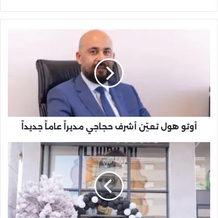
أوتو
هول
تعيّن
أشرف
حجاجي
مديراً
عاماً
جديداً
أوتو هول تعيّن أشرف حجاجي مديراً عاماً جديداً
Bomo's
Kebab..
سلسلة
ألمانية
تنعش
قطاع
المطاعم
بالناظور