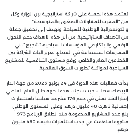
تعتمد هذه الحملة على شراكة استراتيجية بين الوزارة وكل
من “المغرب للمقاولات الصغرى والمتوسطة”
والكونفدرالية الوطنية للسياحة، وتهدف إلى تحقيق جملة
من الأهداف الاستراتيجية. من أبرز هذه الأهداف دعم التحول
الرقمي والابتكار في المؤسسات السياحية، تشجيع تبني
الممارسات المستدامة في القطاع، تعزيز آليات الشراكة بين
القطاعين العام والخاص، ورفع مستوى التنافسية للمشاريع
السياحية لمواكبة تطورات السوق العالمية.
بدأت فعاليات هذه الدورة في 24 يونيو 2025 من جهة الدار
البيضاء-سطات، حيث سجلت هذه الجهة خلال العام الماضي
إنجازا لافتا تمثل في دعم 176 مشروعا سياحيا باستثمارات
إجمالية ناهزت 40 مليون درهم. وعلى المستوى الوطني،
بلغ عدد المشاريع المدعومة منذ انطلاق البرنامج 973
مشروعا ساهمت في جذب استثمارات بقيمة 460 مليون
درهم.