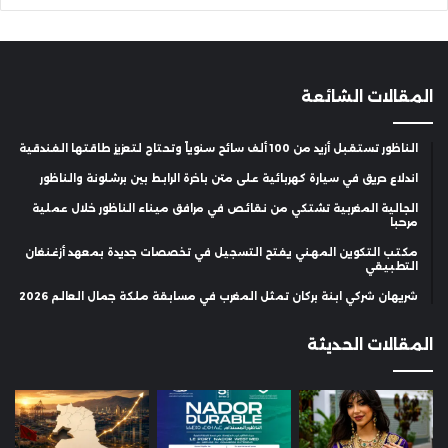
المقالات الشائعة
الناظور تستقبل أزيد من 100 ألف سائح سنوياً وتحتاج لتعزيز طاقتها الفندقية
اندلاع حريق في سيارة كهربائية على متن باخرة الرابط بين برشلونة والناظور
الجالية المغربية تشتكي من نقائص في مرافق ميناء الناظور خلال عملية
مرحبا
مكتب التكوين المهني يفتح التسجيل في تخصصات جديدة بمعهد أزغنغان
التطبيقي
شريهان شركي ابنة بركان تمثل المغرب في مسابقة ملكة جمال العالم 2026
المقالات الحديثة