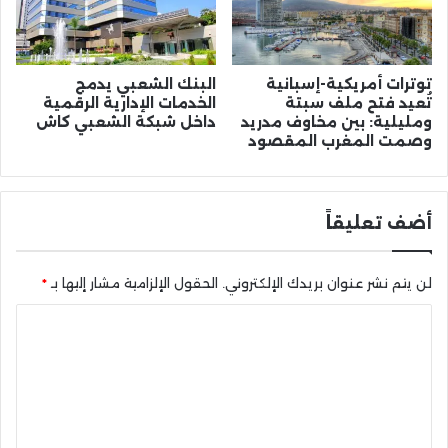
توترات أمريكية-إسبانية
البنك الشعبي يدمج
تُعيد فتح ملف سبتة
الخدمات الإدارية الرقمية
ومليلية: بين مخاوف مدريد
داخل شبكة الشعبي كاش
وصمت المغرب المقصود
أضف تعليقاً
لن يتم نشر عنوان بريدك الإلكتروني.
الحقول الإلزامية مشار إليها بـ
*
ا
ل
ت
ع
ل