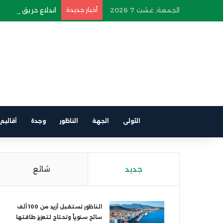
الجمعة, غشت 7 2026
أخبار جديدة
اندلاع حريق في سيار
الأولى
الجهة
الناظور
وجدة
أقاليم
جديد
شائع
الناظور تستقبل أزيد من 100 ألف
سائح سنوياً وتحتاج لتعزيز طاقتها