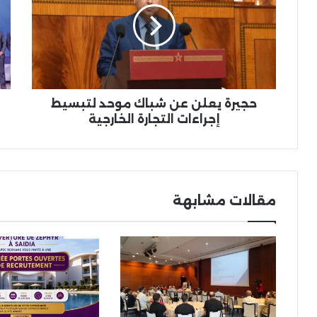
شباك
دع
موحد
جدي
لتبسيط
للم
إجراءات
ال
التجارة
وا
الخارجية
حجيرة يعلن عن شباك موحد لتبسيط
إجراءات التجارة الخارجية
مقالات مشابهة