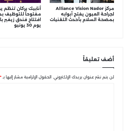
مركز Alliance Vision Nador
أنابيك بركان تنظم يو
لجراحة العيون يفتح أبوابه
مفتوحاً للتوظيف ب
بمصحة السلام بأحدث التقنيات
افتتاح فندق زيفير ب
يوم 30 يونيو
أضف تعليقاً
لن يتم نشر عنوان بريدك الإلكتروني.
الحقول الإلزامية مشار إليها بـ
*
ا
ل
ت
ع
ل