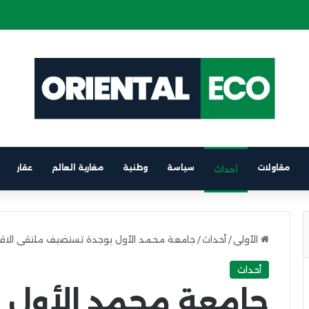
ة كهربائية على متن باخرة الرابط بين برشلونة والناظور
مقاولات
سياسة
وطنية
مغاربة العالم
عقار
أحداث
الأولى
/
أحداث
/
جامعة محمد الأول بوجدة تستضيف ملتقى الاقتص
أحداث
جامعة محمد الأول