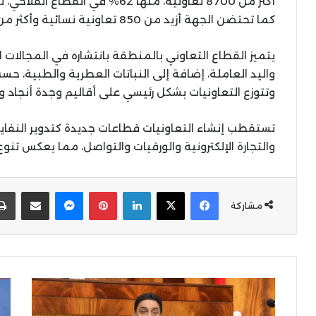
كما تحتضن الجهة أزيد من 850 تعاونية نسائية وأكثر من 300 تعاونية للشباب.
يتميز القطاع التعاوني بالمنطقة بانتشاره في المجالات ا
واليد العاملة، إضافة إلى النباتات العطرية والطبية، ح
وتتوزع التعاونيات بشكل رئيسي على أقاليم وجدة أنجاد وف
تستقطب إنشاء التعاونيات قطاعات جديدة كتدوير النفاي
والتجارة الإلكترونية والورقيات والتواصل، مما يعكس تن
X
Facebook
LinkedIn
Pinterest
Messenger
المشاركة عبر البر
مشاركة
حجيرة
الح
يعلن
تط
عن
آلية