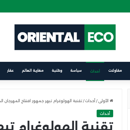
ة كهربائية على متن باخرة الرابط بين برشلونة والناظور
مقاولات
سياسة
وطنية
مغاربة العالم
عقار
أحداث
الأولى
/
أحداث
/
تقنية الهولوغرام تبهر جمهور افتتاح المهرجان ال
أحداث
تقنية الهولوغرام تبه