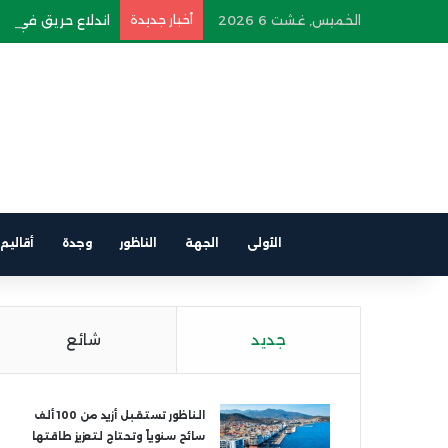
الخميس, غشت 6 2026
أخبار جديدة
اندلاع حريق في سيار
الأولى
الجهة
الناظور
وجدة
أقاليم
جديد
شائع
الناظور تستقبل أزيد من 100 ألف
سائح سنوياً وتحتاج لتعزيز طاقتها