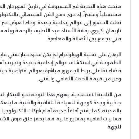
منحت هذه التجربة غير المسبوقة في تاريخ المهرجان الدو
مستقبلياً ومميزاً، إذ جرى دمج الفن السينمائي بالتكنو
نقلت الحضور إلى عوالم إبداعية جديدة. وجاء العرض عبر 
ناريمان بكيوي، رفقة الأستاذ عبد اللطيف بالرحمة وبلم
فني يجمع بين الأصالة والمعاصرة.
الرهان على تقنية الهولوغرام لم يكن مجرد خيار تقني عابر،
الطموحة في استكشاف عوالم إبداعية جديدة وتجريب أسا
فضاء تفاعلي يربط الجمهور مباشرة بعوالم افتراضية حية،
وعزز من قيمة الحدث الثقافي والفني.
من الناحية الاقتصادية، يسهم هذا التوجه نحو الابتكار ال
جاذبية وجدة كوجهة للسياحة الثقافية والفنية، ما ينعكس
بالمدينة. كما يفتح آفاقاً جديدة أمام شركات التكنولوجيا
فعاليات ثقافية بمعايير عالية، مما يحفز خلق فرص الش
للجهة.