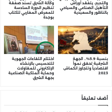
والتدبير، يتفقد أوراش
وكالة الشرق تسند صفقة
التأهيل الصناعي والسياحي
تنظيم الدورة السادسة
بالناظور والسعيدية
للمعرض المغاربي للكتاب
بوجدة
بنسبة 5.9%.. الجهة
اختتام اللقاءات الجهوية
الشرقية تحقق نمواً
للتحسيس بالإنشاء
اقتصادياً وتتجاوز انكماش
الإلكتروني للمقاولات
2023
وحماية الملكية الصناعية
بجهة الشرق
أضف تعليقاً