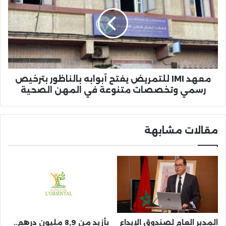
للتمريض
يفتح
أبوابه
بالناظور
بترخيص
رسمي
وتخصصات
متنوعة
معهد IMI للتمريض يفتح أبوابه بالناظور بترخيص
في
رسمي وتخصصات متنوعة في المهن الصحية
المهن
الصحية
مقالات مشابهة
المدير العام لصندوق الإيداع
بأزيد من 8,9 مليون درهم..