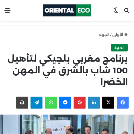
ابحث عن
Switch skin
الق
الأولى
/
الجهة
الجهة
برنامج مغربي بلجيكي لتأهيل
100 شاب بالشرق في المهن
الخضرا
X
Facebook
LinkedIn
Pinterest
Messenger
WhatsApp
Telegram
اطبعها