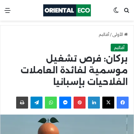
ابحث عن
Switch skin
الق
الأولى
/
أقاليم
أقاليم
بركان: فرص تشغيل
موسمية لفائدة العاملات
الفلاحيات بإسبانيا
X
Facebook
LinkedIn
Pinterest
Messenger
WhatsApp
Telegram
اطبعها