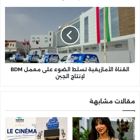
القناة
الأمازيغية
تسلط
الضوء
على
معمل
BDM
لإنتاج
الجبن
القناة الأمازيغية تسلط الضوء على معمل BDM
لإنتاج الجبن
مقالات مشابهة