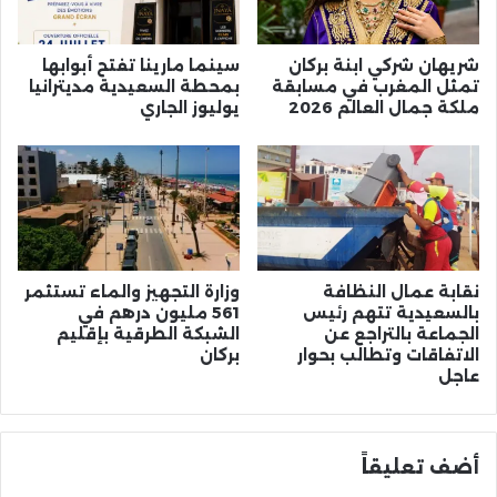
شريهان شركي ابنة بركان
سينما مارينا تفتح أبوابها
تمثل المغرب في مسابقة
بمحطة السعيدية مديترانيا
ملكة جمال العالم 2026
يوليوز الجاري
نقابة عمال النظافة
وزارة التجهيز والماء تستثمر
بالسعيدية تتهم رئيس
561 مليون درهم في
الجماعة بالتراجع عن
الشبكة الطرقية بإقليم
الاتفاقات وتطالب بحوار
بركان
عاجل
أضف تعليقاً