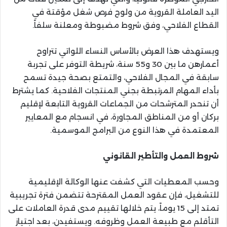
اليد العاملة القروية من ولوج فرص شغل مؤقتة في
القطاع الفلاحي، وفق شروط مضبوطة ومعلنة سلفاً.
ويستهدف هذا العرض بالأساس النساء اللواتي تتراوح
أعمارهن ما بين 30 و55 سنة، شريطة التوفر على تجربة
سابقة في المجال الفلاحي، والتمتع بصحة جيدة تسمح
بأداء المهام المرتبطة بجني المنتجات الفلاحية. كما يشترط
أن تنحدر المترشحات من الجماعات القروية التابعة لإقليم
بركان أو من المناطق المجاورة، في انسجام مع المعايير
المعتمدة في هذا النوع من البرامج الموسمية.
شروط العمل والتأطير القانوني
وحسب المعطيات التي كشفت عنها الوكالة الإقليمية
للتشغيل، فإن عقود العمل المقترحة تتضمن فترة تجريبية
تمتد إلى 15 يوماً، يتم خلالها تقييم مدى قدرة العاملات على
التأقلم مع طبيعة العمل وظروفه. ويستفيدن، بعد اجتياز