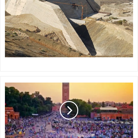
المغرب
يستقبل
15
مليون
سائح
بحلول
نهاية
شتنبر
2025