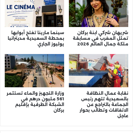
شريهان شركي ابنة بركان
سينما مارينا تفتح أبوابها
تمثل المغرب في مسابقة
بمحطة السعيدية مديترانيا
ملكة جمال العالم 2026
يوليوز الجاري
نقابة عمال النظافة
وزارة التجهيز والماء تستثمر
بالسعيدية تتهم رئيس
561 مليون درهم في
الجماعة بالتراجع عن
الشبكة الطرقية بإقليم
الاتفاقات وتطالب بحوار
بركان
عاجل