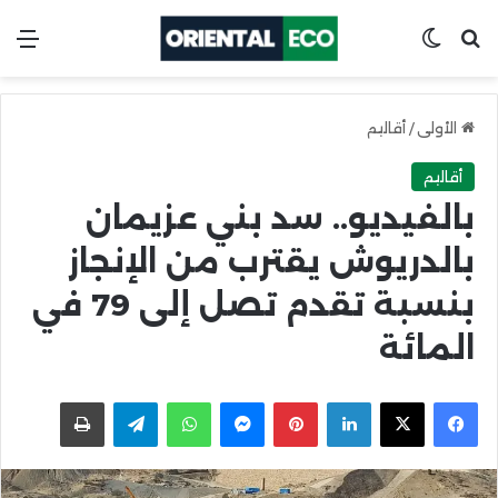
ابحث عن
Switch skin
الق
الأولى
/
أقاليم
أقاليم
بالفيديو.. سد بني عزيمان
بالدريوش يقترب من الإنجاز
بنسبة تقدم تصل إلى 79 في
المائة
X
Facebook
LinkedIn
Pinterest
Messenger
WhatsApp
Telegram
اطبعها