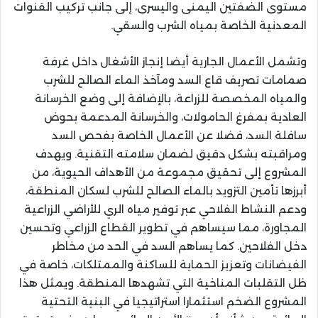
مستوى الضفتين اليمنى واليسرى، إلى جانب تركيب القنوات
المعدنية الخاصة بمياه الشرب والسقي.
وتشمل الأعمال الجارية أيضا إنجاز الأشغال داخل غرفة
صمامات تصريف قاع السد ومآخذ الماء الصالح للشرب
والمياه المخصصة للزراعة، بالإضافة إلى وضع الخرسانة
العادية بمفرغ الحامولات، والخرسانة المدعمة بحوض
سافلة السد، فضلا عن الأعمال الخاصة بفحص السد
ومراقبته بشكل دقيق لضمان سلامته التقنية. ويهدف
المشروع إلى تحقيق مجموعة من الأهداف الحيوية، من
أبرزها تأمين التزويد بالماء الصالح للشرب لسكان المنطقة،
ودعم النشاط الفلاحي عبر توفير مياه الري للأراضي الزراعية
المجاورة، مما سيساهم في تطوير القطاع الزراعي وتحسين
دخل الفلاحين. كما يساهم السد في الحد من مخاطر
الفيضانات وتعزيز الحماية للساكنة والممتلكات، خاصة في
ظل التقلبات المناخية التي تشهدها المنطقة. ويمثل هذا
المشروع الضخم استثمارا استراتيجيا في البنية التحتية