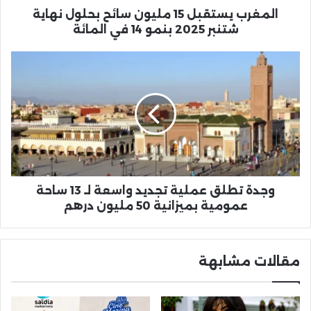
بنمو
المغرب يستقبل 15 مليون سائح بحلول نهاية
14
شتنبر 2025 بنمو 14 في المائة
في
المائة
وجدة
تطلق
عملية
تجديد
واسعة
لـ
13
ساحة
عمومية
بميزانية
وجدة تطلق عملية تجديد واسعة لـ 13 ساحة
50
عمومية بميزانية 50 مليون درهم
مليون
درهم
مقالات مشابهة