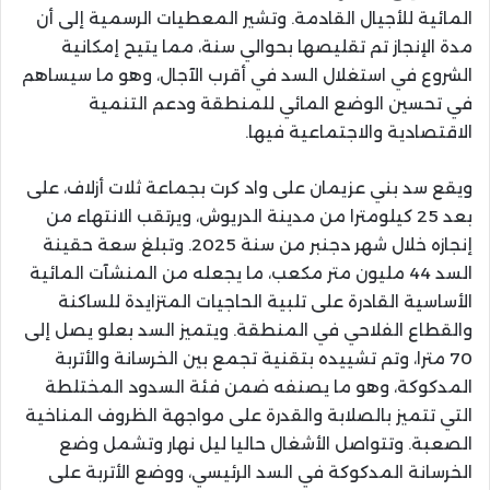
المائية للأجيال القادمة. وتشير المعطيات الرسمية إلى أن
مدة الإنجاز تم تقليصها بحوالي سنة، مما يتيح إمكانية
الشروع في استغلال السد في أقرب الآجال، وهو ما سيساهم
في تحسين الوضع المائي للمنطقة ودعم التنمية
الاقتصادية والاجتماعية فيها.
ويقع سد بني عزيمان على واد كرت بجماعة ثلات أزلاف، على
بعد 25 كيلومترا من مدينة الدريوش، ويرتقب الانتهاء من
إنجازه خلال شهر دجنبر من سنة 2025. وتبلغ سعة حقينة
السد 44 مليون متر مكعب، ما يجعله من المنشآت المائية
الأساسية القادرة على تلبية الحاجيات المتزايدة للساكنة
والقطاع الفلاحي في المنطقة. ويتميز السد بعلو يصل إلى
70 مترا، وتم تشييده بتقنية تجمع بين الخرسانة والأتربة
المدكوكة، وهو ما يصنفه ضمن فئة السدود المختلطة
التي تتميز بالصلابة والقدرة على مواجهة الظروف المناخية
الصعبة. وتتواصل الأشغال حاليا ليل نهار وتشمل وضع
الخرسانة المدكوكة في السد الرئيسي، ووضع الأتربة على