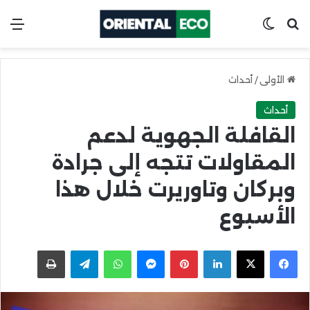
ابحث عن
Switch skin
الق
الأولى
/
أحداث
أحداث
القافلة الجهوية لدعم
المقاولات تتجه إلى جرادة
وبركان وتاوريرت خلال هذا
الأسبوع
X
Facebook
LinkedIn
Pinterest
Messenger
WhatsApp
Telegram
اطبعها