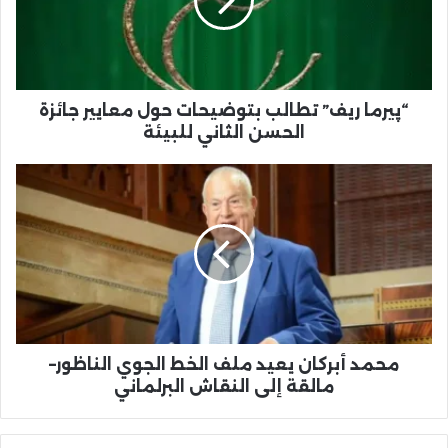
حول
معايير
جائزة
الحسن
الثاني
للبيئة
“پيرما ريف” تطالب بتوضيحات حول معايير جائزة
الحسن الثاني للبيئة
محمد
أبركان
يعيد
ملف
الخط
الجوي
الناظور–
مالقة
إلى
النقاش
محمد أبركان يعيد ملف الخط الجوي الناظور–
البرلماني
مالقة إلى النقاش البرلماني