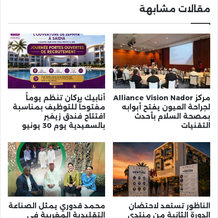
مقالات مشابهة
مركز Alliance Vision Nador
أنابيك بركان تنظم يوماً
لجراحة العيون يفتح أبوابه
مفتوحاً للتوظيف بمناسبة
بمصحة السلام بأحدث
افتتاح فندق زيفير
التقنيات
بالسعيدية يوم 30 يونيو
الناظور تستعد لاحتضان
محمد قدوري يمثل الصناعة
الدورة الثانية من منتدى
التقليدية المغربية في