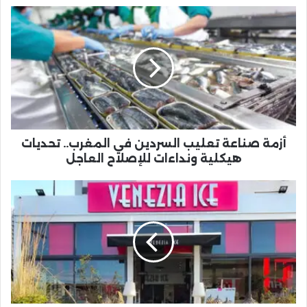
أزمة
صناعة
تعليب
السردين
في
المغرب..
تحديات
هيكلية
ونداءات
للإصلاح
أزمة صناعة تعليب السردين في المغرب.. تحديات
العاجل
هيكلية ونداءات للإصلاح العاجل
ديسلوج
تنهي
صفقة
الاستحواذ
على
مجموعة
فينيزيا
آيس