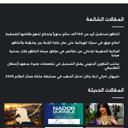
المقالات الشائعة
الناظور تستقبل أزيد من 100 ألف سائح سنوياً وتحتاج لتعزيز طاقتها الفندقية
اندلاع حريق في سيارة كهربائية على متن باخرة الرابط بين برشلونة والناظور
الجالية المغربية تشتكي من نقائص في مرافق ميناء الناظور خلال عملية
مرحبا
مكتب التكوين المهني يفتح التسجيل في تخصصات جديدة بمعهد أزغنغان
التطبيقي
شريهان شركي ابنة بركان تمثل المغرب في مسابقة ملكة جمال العالم 2026
المقالات الحديثة