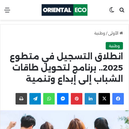
ابحث عن
Switch skin
الق
الأولى
/
وطنية
وطنية
انطلاق التسجيل في متطوع
2025.. برنامج لتحويل طاقات
الشباب إلى إبداع وتنمية
X
Facebook
LinkedIn
Pinterest
Messenger
WhatsApp
Telegram
اطبعها