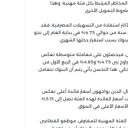
مخاطر المرتبط بكل فئة مهنية. وهذا
روط التمويل الأخرى.
أكثر استفادة من التسهيلات المصرفية، فقد
تراجعت أسعار الفائدة على القروض لمدة خمس وعشرين سنة من حوالي 4.75% في بداية العام إلى نحو
دسين، فيحصلون على معاملة متوسطة تعكس
طبيعة دخلهم المتغير. كانت أسعار الفائدة لهذه الفئة تتراوح بين 4.75% و4.85% في الربع الأول من
 4.65% و4.75% في الوقت الحالي. هذا التحسن يأتي رغم أن البنوك تتعامل
ال، الذين يواجهون أسعار فائدة أعلى تعكس
المخاطر المرتبطة بطبيعة أعمالهم. في بداية العام، كانت أسعار الفائدة لهذه الفئة تصل إلى 5.15%،
لفئة المهنية للمقترض. موظفو القطاعين