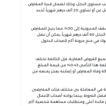
سب مستوى الدخل، وذلك لضمان قدرة المقترض
على السداد دون إجهاد ميزانيته الشهرية. للدخول التي تقل عن أو تساوي 20 ألف درهم شهرياً، تُحدد
عندما يتجاوز الدخل الشهري 20 ألف درهم، ترفع البنوك سقف المديونية إلى 50%، مما يتيح للمقترض
الحصول على مبلغ أكبر. وفي بعض البنوك، عندما يتجاوز الدخل 60 ألف درهم شهرياً، يمكن أن تصل
س فلسفة البنوك في منح مرونة أكبر لأصحاب الدخول
جميع القروض العقارية، فإن التكلفة تختلف
حسب مدة القرض وعمر المقترض. في المتوسط، تبلغ تكلفة هذا التأمين 0.43% من قيمة المبلغ
الة وفاة المقترض أو إصابته بعجز يمنعه من
 في المعاملة بين مختلف فئات المقترضين.
ل الشروط، بينما يواجه أصحاب الأعمال
 فائدة أعلى ومتطلبات مساهمة شخصية أكبر.