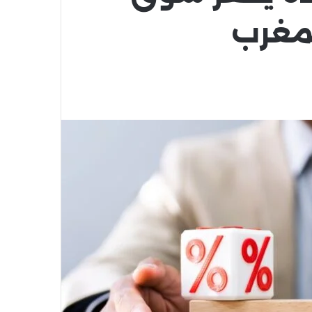
لمغرب