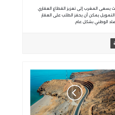
 يسعى المغرب إلى تعزيز القطاع العقاري
لتمويل يمكن أن يحفز الطلب على العقار
صاد الوطني بشكل عام.
يد الإلكتروني
اطبعها
روع
ير
ريق
احلية
ريوش
حسيمة:
ثمار