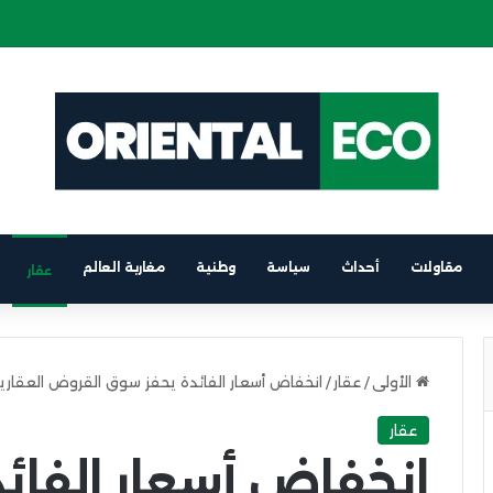
ة كهربائية على متن باخرة الرابط بين برشلونة والناظور
مقاولات
أحداث
سياسة
وطنية
مغاربة العالم
عقار
الأولى
/
عقار
/
انخفاض أسعار الفائدة يحفز سوق القروض العقاري
عقار
انخفاض أسعار الفائ