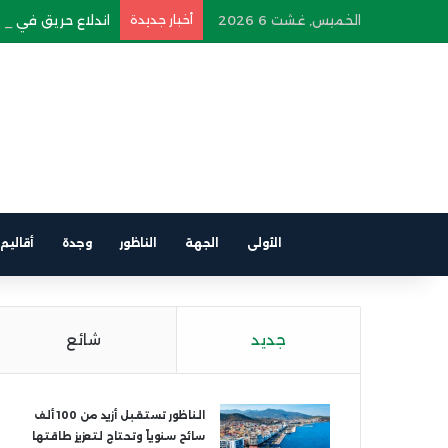
الخميس, غشت 6 2026
أخبار جديدة
اندلاع حريق في سيار
الأولى
الجهة
الناظور
وجدة
أقاليم
جديد
شائع
الناظور تستقبل أزيد من 100 ألف
سائح سنوياً وتحتاج لتعزيز طاقتها