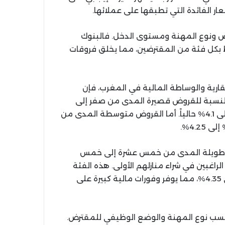
ر الفائدة التي تطبقها على عملائها.
ض ونوع المهنة ومستوى الدخل. فالبنوك
كل فئة من المقترضين، مما يخلق فروقات
ة والوساطة المالية في المغرب، فإن
النسبة للقروض قصيرة المدى من صفر إلى
سبع سنوات، انخفضت الفوائد من 4.2% في الربع الأول إلى 4.1% حالياً. أما القروض متوسطة المدى من
قروض طويلة المدى من خمس عشرة إلى خمس
الراغبين في شراء منازلهم الأولى. هذه الفئة
شهدت أكبر انخفاض، حيث تراجعت الفوائد من 4.75% إلى 4.35%، مما يوفر وفورات مالية كبيرة على
ل حسب نوع المهنة والوضع الوظيفي للمقترض.