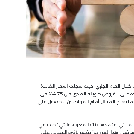
لال العام الجاري، حيث سجلت أسعار الفائدة
انخفاضاً واضحاً منذ بداية السنة. وتراجعت معدلات الفائدة على القروض طويلة المدى من 4.75% في
هر شتنبر الحالي، مما يفتح المجال أمام المواطنين للحصول على
رنة التي اعتمدها بنك المغرب، والتي تجلت في
2.25% في شهر مارس الماضي. هذا القرار بدأ يظهر تأثيره الإيجابي على