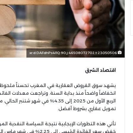
xr:d:DAFdhPs4l1Q:90,j:46508072702,t:23050506
اقتصاد الشرق
يشهد سوق القروض العقارية في المغرب تحسناً ملحوظاً خ
الربع الأول من 2025 إلى 4.35% في ش
تمويل عقاري بشروط أفضل.
تأتي هذه التطورات الإيجابية نتيجة السياسة النقدية الم
خفض سعر الفائدة الرئيسي إلى 