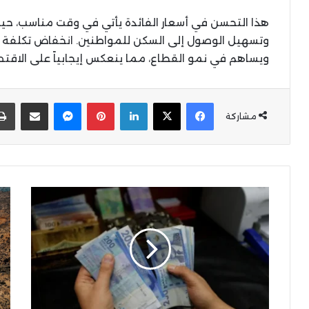
هذا التحسن في أسعار الفائدة يأتي في وقت مناسب، حيث
وتسهيل الوصول إلى السكن للمواطنين. انخفاض تكلفة ا
ويساهم في نمو القطاع، مما ينعكس إيجابياً على الاقت
X
Facebook
LinkedIn
Pinterest
Messenger
المشاركة عبر البر
مشاركة
بناء
مش
الثروة
تطو
في
الط
المغرب..
الس
من
بين
الادخار
الد
البسيط
وال
إلى
است