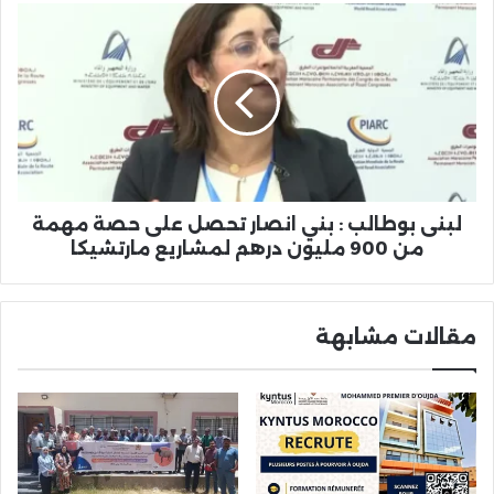
AISA'25
لبنى
بوطالب
:
بني
انصار
تحصل
على
حصة
مهمة
من
لبنى بوطالب : بني انصار تحصل على حصة مهمة
900
من 900 مليون درهم لمشاريع مارتشيكا
مليون
درهم
لمشاريع
مقالات مشابهة
مارتشيكا