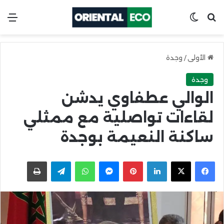
ابحث عن
Switch skin
الق
الأولى
/
وجدة
وجدة
الوالي عطفاوي يدشن
لقاءات تواصلية مع ممثلي
ساكنة النعيمة بوجدة
X
Facebook
LinkedIn
Pinterest
Messenger
WhatsApp
Telegram
اطبعها