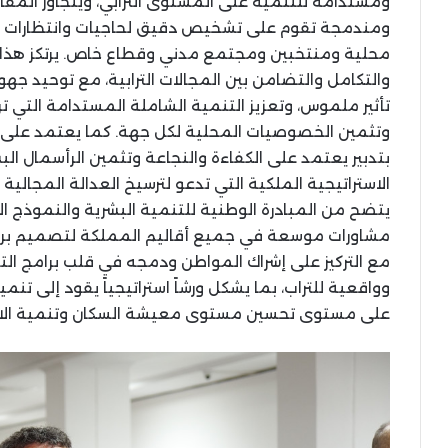
ومستدامة للتنمية على المستوى الترابي، ويتجاوز المقار
ومندمجة تقوم على تشخيص دقيق لحاجيات وانتظارات ا
محلية ومنتخبين ومجتمع مدني وقطاع خاص. يرتكز هذا ا
والتكامل والتضامن بين المجالات الترابية، مع توحيد جه
تأثير ملموس، وتعزيز التنمية الشاملة المستدامة التي ترا
وتثمين الخصوصيات المحلية لكل جهة. كما يعتمد على تعزي
بتدبير يعتمد على الكفاءة والنجاعة وتثمين الرأسمال ال
الاستراتيجية الملكية التي تدعو لترسيخ العدالة المجالية
يتضح من المبادرة الوطنية للتنمية البشرية والنموذج ال
مشاورات موسعة في جميع أقاليم المملكة لتصميم برا
مع التركيز على إشراك المواطن ودمجه في قلب برامج ال
وواقعية للتراب، بما يشكل ورشاً استراتيجياً يقود إلى تنمي
على مستوى تحسين مستوى معيشة السكان وتنمية الاق