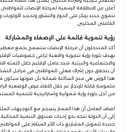
لمصالح خارجية وشركاء محليين. يشكل هذا اللقاء محطة
أعلن عن الانطلاقة الرسمية لمرحلة الإنصات للمواطنين ب
تنموي جديد يرتكز على الحوار والتشاور وتحديد الأولويا
الفاعلين المحليين.
رؤية تنموية قائمة على الإصغاء والمشاركة
أكد المتدخلون أن مرحلة الإنصات ستسمح بجمع معطيات 
بهدف بلورة رؤية تنموية واقعية تراعي خصوصيات الإقلي
والاجتماعية والبيئية. شدد عامل الإقليم خلال كلمته الا
أن يتحقق دون إشراك فعلي للمواطنين في مراحل التشخي
هذا الورش هي منح الساكنة ضمانة بأن صوتها سيكون مسم
ملموسة قابلة للإنجاز. تم خلال اللقاء عرض الوضعية الر
من أجل بلورة رؤية شمولية واستراتيجية للتنمية المستد
أضاف العامل أن هذا المسار ينسجم مع التوجيهات الملكية
إلى أن الدولة تتجه نحو إحداث صندوق التنمية المجالية ال
جديدة لتمويل المشاريع ذات الأثر المباشر على المواط
والبنيات الأساسية عبر مختلف الجماعات الترابية. تم الت