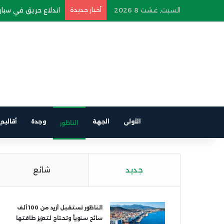
السبت, غشت 8 2026
أخبار جديدة
اندلاع حريق في سيارة
الأولى
الجهة
وجدة
أقاليم
الناظور
جديد
شائع
الناظور تستقبل أزيد من 100 ألف
سائح سنوياً وتحتاج لتعزيز طاقتها