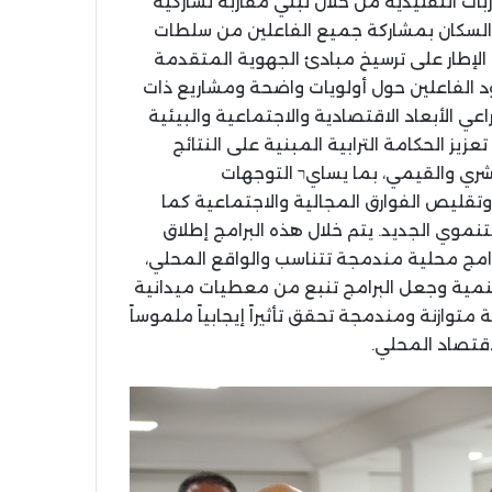
بات التقليدية من خلال تبني مقاربة تشاركية
لسكان بمشاركة جميع الفاعلين من سلطات
لإطار على ترسيخ مبادئ الجهوية المتقدمة
ود الفاعلين حول أولويات واضحة ومشاريع ذات
عي الأبعاد الاقتصادية والاجتماعية والبيئية
ز الحكامة الترابية المبنية على النتائج
بشري والقيمي، بما يسايר التوجهات
 وتقليص الفوارق المجالية والاجتماعية كما
تنموي الجديد. يتم خلال هذه البرامج إطلاق
مج محلية مندمجة تتناسب والواقع المحلي،
تنمية وجعل البرامج تنبع من معطيات ميدانية
ة متوازنة ومندمجة تحقق تأثيراً إيجابياً ملموساً
تصاد المحلي.