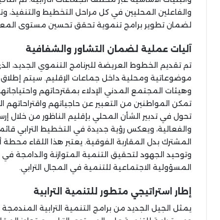
والفاعلين المحليين في كل مراحل التخطيط والتنفيذ، وتع
لضمان تطوير برامج تنموية تحقق تحسين مستوى المعي
آليات عملية لضمان التشاور والشفافية
تم تقديم الخطوط العريضة للبرنامج التنموي الجديد، ا
موضوعاتية ومحلية داخل جماعات الإقليم. سيتم إطلاق م
وهيئات المجتمع المدني الإدلاء بمقترحاتهم واحتياجات
تمكن المواطنين من التعبير عن حاجياتهم واقتراحاتهم ال
تحول في تدبير الشأن المحلي بإقليم الناظور من خلال إ
والفعالية، ويعكس رؤية جديدة في التخطيط الترابي قائم
المشترك بدل المقاربة الفوقية. يعتبر هذا اللقاء محطة 
وتوحيد الجهود لتحقيق التنمية المتوازنة والدامجة في 
المسؤولية الاجتماعية للتنمية في المجال الترابي.
إطار استراتيجي متطور للتنمية الترابية
يمثل الجيل الجديد من برامج التنمية الترابية المندمجة إطا