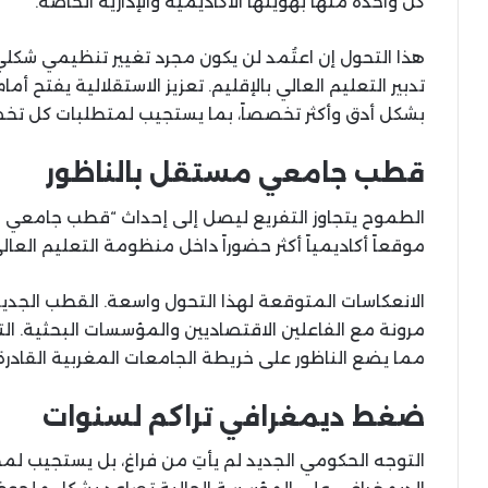
كل واحدة منها بهويتها الأكاديمية والإدارية الخاصة.
هذا التحول إن اعتُمد لن يكون مجرد تغيير تنظيمي شكل
تدبير التعليم العالي بالإقليم. تعزيز الاستقلالية يفتح أم
بشكل أدق وأكثر تخصصاً، بما يستجيب لمتطلبات كل ت
قطب جامعي مستقل بالناظور
الطموح يتجاوز التفريع ليصل إلى إحداث “قطب جامعي 
موقعاً أكاديمياً أكثر حضوراً داخل منظومة التعليم العال
الانعكاسات المتوقعة لهذا التحول واسعة. القطب الجديد 
مرونة مع الفاعلين الاقتصاديين والمؤسسات البحثية. ال
مما يضع الناظور على خريطة الجامعات المغربية القادرة
ضغط ديمغرافي تراكم لسنوات
التوجه الحكومي الجديد لم يأتِ من فراغ، بل يستجيب 