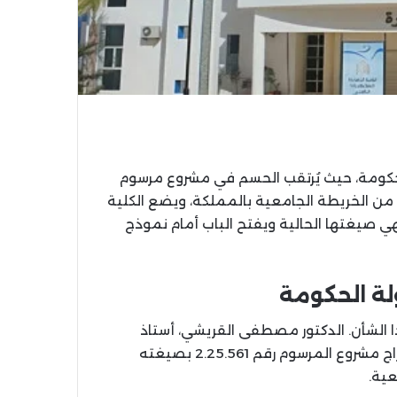
الجاري إلى مجلس الحكومة، حيث يُرتقب الحسم في مشروع مرسوم
من الخريطة الجامعية بالمملكة، ويضع الكلية
صيغتها الحالية ويفتح الباب أمام نموذج
ة الحكومة
لشأن. الدكتور مصطفى القريشي، أستاذ
القانون بالكلية متعددة التخصصات بالناظور، أشار إلى إدراج مشروع المرسوم رقم 2.25.561 بصيغته
عية.