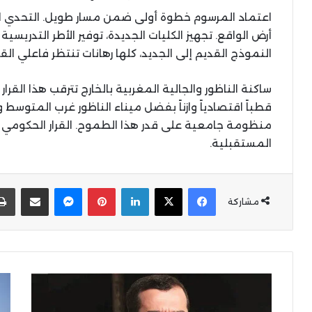
اعتماد المرسوم خطوة أولى ضمن مسار طويل. التحدي ال
أرض الواقع. تجهيز الكليات الجديدة، توفير الأطر التدريسي
النموذج القديم إلى الجديد، كلها رهانات تنتظر فاعلي الق
ساكنة الناظور والجالية المغربية بالخارج تترقب هذا القرار
قطباً اقتصادياً وازناً بفضل ميناء الناظور غرب المتوسط و
منظومة جامعية على قدر هذا الطموح. القرار الحكومي الي
المستقبلية.
X
Facebook
LinkedIn
Pinterest
Messenger
المشاركة عبر البر
مشاركة
محكمة
الل
الاستئناف
الإ
بفاس
لل