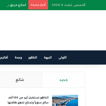
الخميس, غشت 6 2026
أخبار جديدة
اندلاع حريق في سيار
الأولى
الجهة
الناظور
وجدة
أقاليم
جديد
شائع
الناظور تستقبل أزيد من 100 ألف
سائح سنوياً وتحتاج لتعزيز طاقتها