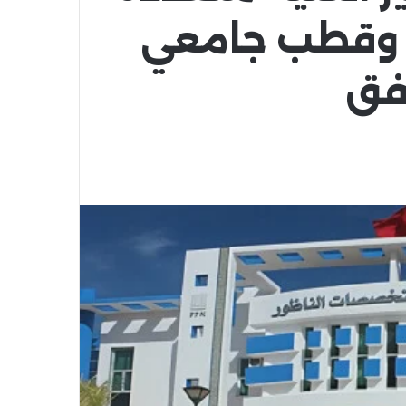
 وقطب جامعي
فق