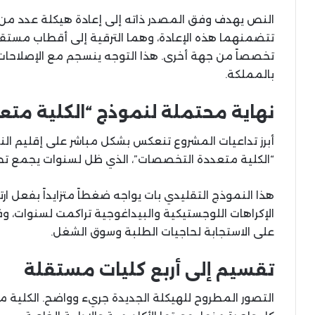
النص يهدف وفق المصدر ذاته إلى إعادة هيكلة عدد من 
تتضمنهما هذه الإعادة، وهما الترقية إلى أقطاب مستقلة 
تخصصاً من جهة أخرى. هذا التوجه ينسجم مع الإصلاحات 
بالمملكة.
نهاية محتملة لنموذج “الكلية مت
أبرز تداعيات المشروع تنعكس بشكل مباشر على إقليم النا
“الكلية متعددة التخصصات”، الذي ظل لسنوات يجمع تحت
هذا النموذج التقليدي بات يواجه ضغطاً متزايداً بفعل ار
الإكراهات اللوجستيكية والبيداغوجية تراكمت لسنوات، و
على الاستجابة لحاجيات الطلبة وسوق الشغل.
تقسيم إلى أربع كليات مستقلة
التصور المطروح للهيكلة الجديدة جريء وواضح. الكلية م