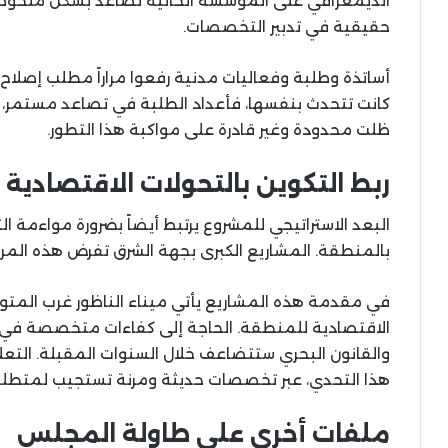
الديمغرافي على المؤسسة الحالية تصاعد بشكل ملحوظ، 
حقيقية في تدبير التخصصات.
أساتذة وطلبة وفعاليات مدنية رفعوا مراراً مطلب إصلاح 
كانت تتحدث بنفسها، فأعداد الطلبة في تصاعد مستمر، في
ظلت محدودة وغير قادرة على مواكبة هذا التطور.
ربط التكوين بالتحولات الاقتصادية 
البعد الاستراتيجي للمشروع يرتبط أيضاً بضرورة مواءمة ا
بالمنطقة. المشاريع الكبرى بجهة الشرق تفرض هذه المر
في مقدمة هذه المشاريع يأتي ميناء الناظور غرب المتوس
الاقتصادية للمنطقة. الحاجة إلى كفاءات متخصصة في ال
والقانون البحري ستتضاعف خلال السنوات المقبلة. التعل
هذا التحدي، عبر تخصصات حديثة ومرنة تستجيب لمتطلب
ملفات أخرى على طاولة المجلس