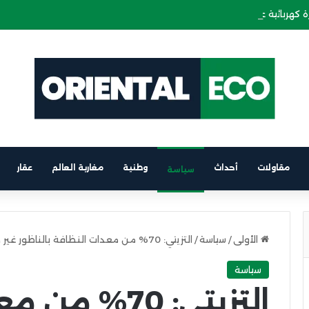
 كهربائية على متن باخرة الرابط بين برشلونة والناظور
مقاولات
أحداث
وطنية
مغاربة العالم
عقار
سياسة
الأولى
/
سياسة
/
التزيتي: 70% من معدات النظافة بالناظور غير صالحة للعمل
سياسة
التزيتي: 70% 