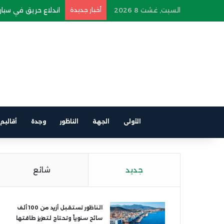
السبت, غشت 8 2026
أخبار جديدة
اندلاع حريق في سيارة
الأولى
الجهة
الناظور
وجدة
أقاليم
جديد
شائع
الناظور تستقبل أزيد من 100 ألف
سائح سنوياً وتحتاج لتعزيز طاقتها