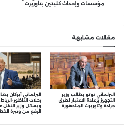
وإحداث
مؤسسات وإحداث كليتين بتاوريرت
كليتين
بتاوريرت
مقالات مشابهة
البرلماني توتو يطالب وزير
البرلماني أبركان يط
التجهيز بإعادة الاعتبار لطرق
رحلات الناظور-الرباط
جرادة وتاوريرت المتدهورة
ويسائل وزير النقل عن
الرفع من وتيرة الخط