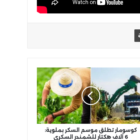
يد الإلكتروني
اطبعها
ومار
لق
سم
كر
وية:
ف
ار
مندر
كري
كوسومار تطلق موسم السكر بملوية:
6 آلاف هكتار للشمندر السكري