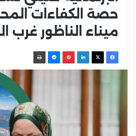
حصة الكفاءات المح
ميناء الناظور غرب 
X
Facebook
LinkedIn
Pinterest
Messenger
اطبعها