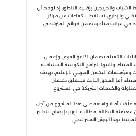
ط الشباب والخريجين بإقليم الناظور، إذ لوحظ أن
لتقني والإداري، تستقطب كفاءات من مراكز
هم في مراتب متأخرة ضمن قوائم المترشحين
الآليات الكفيلة بضمان تكافؤ الفرص وإعمال
لميناء. وثانيها البرامج التكوينية الاستباقية
ت ومؤسسات التكوين المهني بالإقليم، بهدف
ناء. أما المحور الثالث فيتعلق بضمان
ناولة والخدمات الشريكة في المشروع.
ة علّقت آمالاً واسعة على هذا المشروع من أجل
ضلة البطالة، مطالبةً الوزير بإيضاح التدابير
تبط بهذا الورش الاستراتيجي.