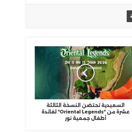
يد الإلكتروني
اطبعها
عيدية
تضن
سخة
لثة
رة
"Orient
Legends"
ئدة
ال
السعيدية تحتضن النسخة الثالثة
عية
عشرة من "Oriental Legends" لفائدة
أطفال جمعية نور