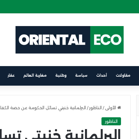
 كهربائية على متن باخرة الرابط بين برشلونة والناظور
مقاولات
أحداث
سياسة
وطنية
مغاربة العالم
عقار
الأولى
/
الناظور
/
البرلمانية خنيتي تسائل الحكومة عن حصة الكفا
الناظور
البرلمانية خنيتي تس