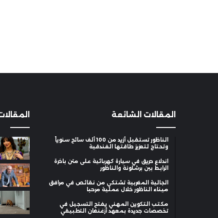
المقالات الشائعة
المقالات
الناظور تستقبل أزيد من 100 ألف سائح سنوياً
وتحتاج لتعزيز طاقتها الفندقية
اندلاع حريق في سيارة كهربائية على متن باخرة
الرابط بين برشلونة والناظور
الجالية المغربية تشتكي من نقائص في مرافق
ميناء الناظور خلال عملية مرحبا
مكتب التكوين المهني يفتح التسجيل في
تخصصات جديدة بمعهد أزغنغان التطبيقي