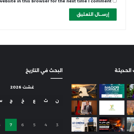
ebsite in this browser for the next time I comment.
 الحديثة
البحث في التاريخ
غشت 2026
ن
ث
ع
خ
ج
س
8
7
6
5
4
3