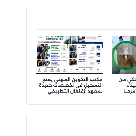
شتكي من
مكتب التكوين المهني يفتح
ناء
التسجيل في تخصصات جديدة
مرحبا
بمعهد أزغنغان التطبيقي