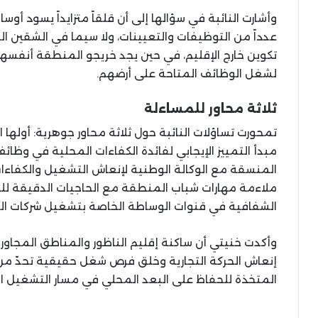
وأشارت النائبة في سؤالها إلى أن قلقاً متزايداً يسود أوسا
عدداً من التوظيفات والتعيينات، ولا سيما في الشقين ا
تكوين خارج الإقليم، في حين يجد خريجو المنطقة أنفس
لشغل الوظائف المتاحة على أرضهم.
ثلاثة محاور للمساءلة
تمحورت تساؤلات النائبة حول ثلاثة محاور جوهرية: أولها 
مبدأ التمييز الإيجابي لفائدة الكفاءات المحلية في وظائف ا
المنسقة مع الوكالة الوطنية لإنعاش التشغيل والكفاءا
ملاءمة مهارات شباب المنطقة مع الحاجيات الدقيقة للمي
الشفافية في قنوات الوساطة الخاصة بتشغيل شركات الم
وأكدت خنيتي أن ساكنة إقليم الناظور والمناطق المجاور
إنعاش الحركة التجارية وخلق فرص شغل حقيقية تحدّ من مع
المتخذة للحفاظ على البعد المحلي في مسار التشغيل المر