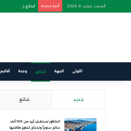
السبت, غشت 8 2026
أخبار جديدة
اندلاع حريق في سيارة
الأولى
الجهة
وجدة
أقاليم
الناظور
جديد
شائع
الناظور تستقبل أزيد من 100 ألف
سائح سنوياً وتحتاج لتعزيز طاقتها