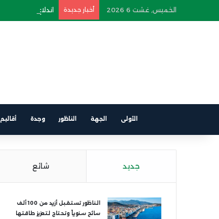
الخميس, غشت 6 2026
أخبار جديدة
اندلاع حريق في سيار
الأولى
الجهة
الناظور
وجدة
أقاليم
جديد
شائع
الناظور تستقبل أزيد من 100 ألف
سائح سنوياً وتحتاج لتعزيز طاقتها