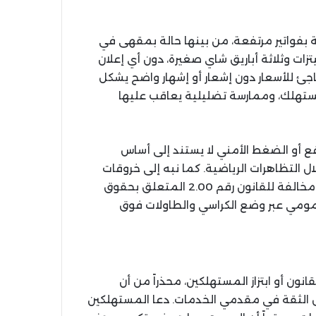
بفواتير مرتفعة، من بينها حالة بمقهى في
 314 درهماً مقابل ثلاث بيتزات وثلاثة أباريق شاي صغيرة، دون أي إعلان
فاجئ للأسعار دون إشعار أو إشهار واضح يشكل
31 المتعلق بحماية المستهلك، وممارسة تضليلية يعاقب عليها
قع أو الضغط الأمني لا يستند إلى أساس
 التظاهرات الرياضية. كما نبه إلى خروقات
أخرى تشمل بث المباريات باستخدام اشتراكات منزلية، في مخالفة للقانون رقم 2.00 المتعلق بحقوق
عمومي عبر وضع الكراسي والطاولات فوق
قانون أو ابتزاز المستهلكين، محذراً من أن
 الثقة في مقدمي الخدمات. دعا المستهلكين