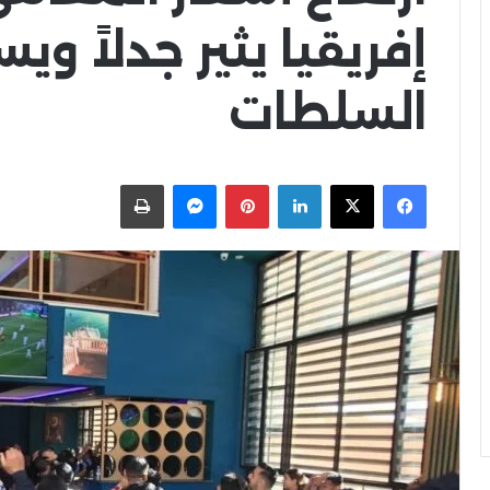
إفريقيا يثير جدلاً و
السلطات
X
Facebook
LinkedIn
Pinterest
Messenger
اطبعها