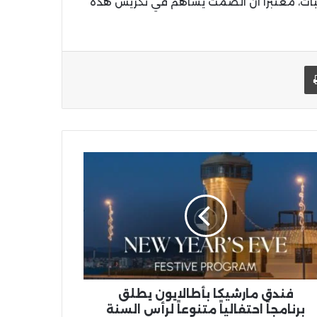
إثبات، معتبراً أن الصمت يساهم في تكريس هذه
يد الإلكتروني
اطبعها
دق
شيكا
الايون
لق
مجاً
الياً
وعاً
س
نة
20
فندق مارشيكا بأطالايون يطلق
برنامجاً احتفالياً متنوعاً لرأس السنة