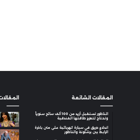
المقالات الشائعة
المقالات
الناظور تستقبل أزيد من 100 ألف سائح سنوياً
وتحتاج لتعزيز طاقتها الفندقية
اندلاع حريق في سيارة كهربائية على متن باخرة
الرابط بين برشلونة والناظور