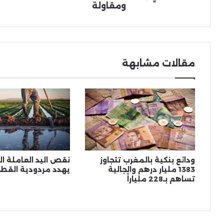
ومقاولة
مقالات مشابهة
ودائع بنكية بالمغرب تتجاوز
نقص اليد العاملة 
1383 مليار درهم والجالية
يهدد مردودية القطا
تساهم بـ228 ملياراً