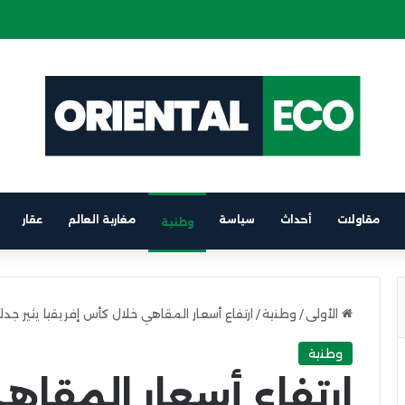
ة كهربائية على متن باخرة الرابط بين برشلونة والناظور
مقاولات
أحداث
سياسة
مغاربة العالم
عقار
وطنية
الأولى
/
وطنية
/
ارتفاع أسعار المقاهي خلال كأس إفريقيا يثير ج
وطنية
ارتفاع أسعار المقا