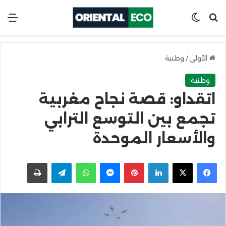
ابحث عن
Switch skin
الق
الأولى
/
وطنية
وطنية
اتقداو: قصة نجاح مغربية
تجمع بين التوسع الترابي
والأسعار الموحدة
X
Facebook
LinkedIn
Pinterest
Messenger
WhatsApp
Telegram
اطبعها