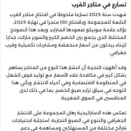
تسارع في متاجر القرب
شهدت سنة 2025 تسارعا ملحوظا في افتتاح متاجر القرب
التابعة للمجموعة. وبافتتاح 130 متجرا في نهاية 2025،
تؤكد علامة سوبيكو صعودها المتزايد. ويعد هذا النموذج
المختلط، الذي يجمع بين الخصم الكبير والسوبر ماركت، جذابا
لزبناء يبحثون عن أسعار منخفضة ومشتريات تكميلية وقرب
جغرافي.
وقد أظهرت التجربة أن انتشار هذا النوع من المتاجر يساهم
بشكل كبير في مكافحة غلاء الأسعار، مع توليد فرص الشغل
في المنظومة الاقتصادية وفي أحياء الانتشار. ويأتي هذا
التوجه في سياق تزايد صيغ الخصم، بما في ذلك لدى
المنافسين في السوق المغربية.
تعكس هذه الاستراتيجية رهان المجموعة على الانتشار
الجغرافي والتنوع في الصيغ التجارية، استجابة لاحتياجات
شرائح مختلفة من المستهلكين ومساهمة في دعم