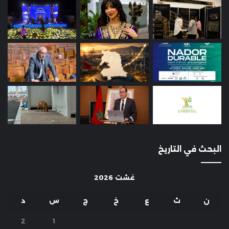
البحث في التاريخ
غشت 2026
ن
ث
ع
خ
ج
س
د
2
1