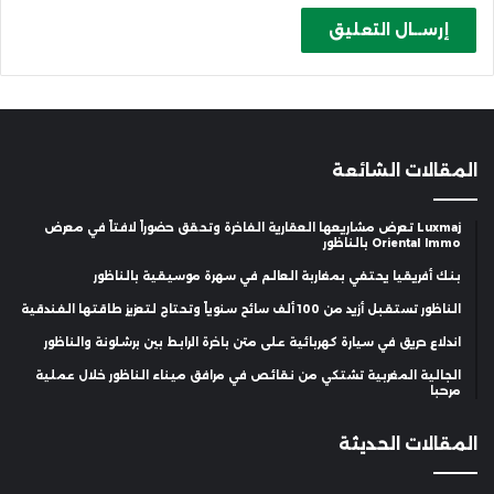
المقالات الشائعة
Luxmaj تعرض مشاريعها العقارية الفاخرة وتحقق حضوراً لافتاً في معرض
Oriental Immo بالناظور
بنك أفريقيا يحتفي بمغاربة العالم في سهرة موسيقية بالناظور
الناظور تستقبل أزيد من 100 ألف سائح سنوياً وتحتاج لتعزيز طاقتها الفندقية
اندلاع حريق في سيارة كهربائية على متن باخرة الرابط بين برشلونة والناظور
الجالية المغربية تشتكي من نقائص في مرافق ميناء الناظور خلال عملية
مرحبا
المقالات الحديثة