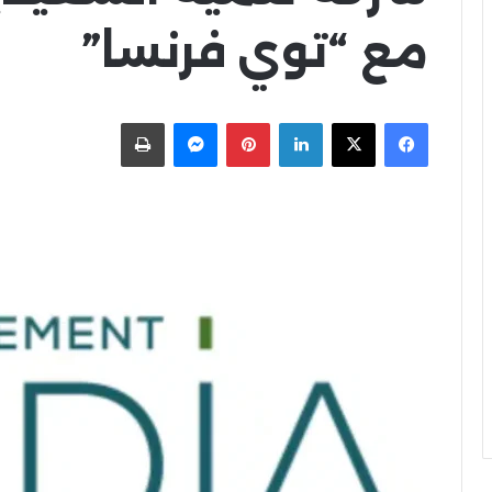
مع “توي فرنسا”
X
Facebook
LinkedIn
Pinterest
Messenger
اطبعها