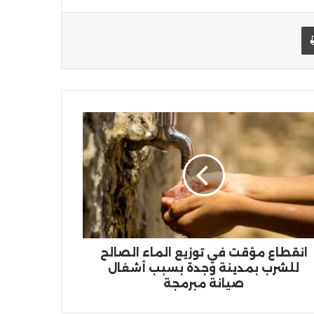
يد الإلكتروني
اطبعها
طاع
قت
يع
اء
الح
رب
ينة
دة
بب
انقطاع مؤقت في توزيع الماء الصالح
ال
للشرب بمدينة وجدة بسبب أشغال
نة
صيانة مبرمجة
مجة