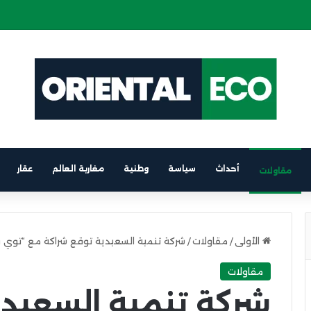
ة كهربائية على متن باخرة الرابط بين برشلونة والناظور
أحداث
سياسة
وطنية
مغاربة العالم
عقار
مقاولات
الأولى
/
مقاولات
/
شركة تنمية السعيدية توقع شراكة مع “توي ف
مقاولات
شركة تنمية السعيدي