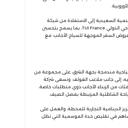
وروبية.
مية السعيدية إلى الاستفادة من شبكة
التوزيع والخبرة التسويقية التي يتوفر عليها الفاعل السياحي الدولي TUI France، بما يسمح بتحسين
وض السفر الموجهة للسياح الأجانب، مع
 سياحية مندمجة بجهة الشرق، على مجموعة من
يه، إلى جانب ملاعب الغولف. وتسعى شركة
ئات من الزبناء الأجانب ذوي متطلبات خاصة،
ياحة الشاطئية المرتبطة بفصل الصيف.
يز الدينامية التجارية للمحطة، والعمل على
 يساهم في تقليص حدة الموسمية التي تظل