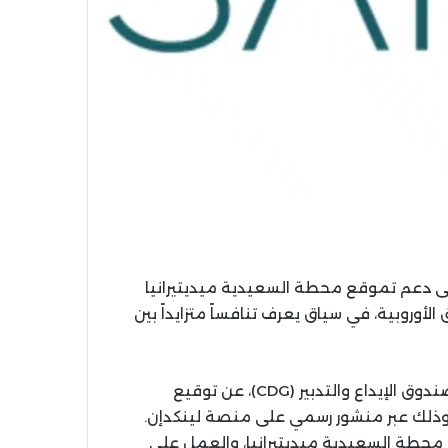
لى دعم تموقع محطة السعيدية ميديتيرانيا
وروبية، في سياق يعرف تنافساً متزايداً بين
أعلنت شركة تنمية السعيدية (SDS)، التابعة لمجموعة صندوق الإيداع والتدبير (CDG)، عن توقيع
اقية شراكة مع منظم الرحلات السياحية TUI France، وذلك عبر منشور رسمي على منصة لينكدإن.
ة محطة السعيدية ميديتيرانيا، والعمل على