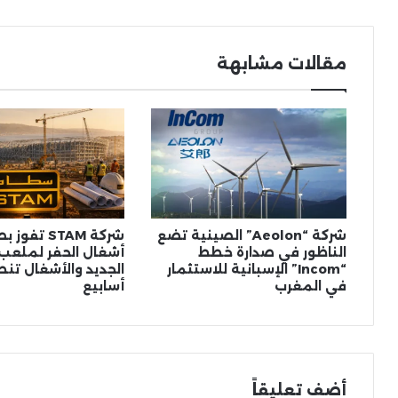
مقالات مشابهة
شركة “Aeolon” الصينية تضع
شركة STAM تف
الناظور في صدارة خطط
أشغال الحفر لملعب 
“Incom” الإسبانية للاستثمار
الجديد والأشغال تن
في المغرب
أسابيع
أضف تعليقاً