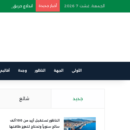
الجمعة, غشت 7 2026
أخبار جديدة
اندلاع حريق في سيار
الأولى
الجهة
الناظور
وجدة
أقاليم
جديد
شائع
الناظور تستقبل أزيد من 100 ألف
سائح سنوياً وتحتاج لتعزيز طاقتها