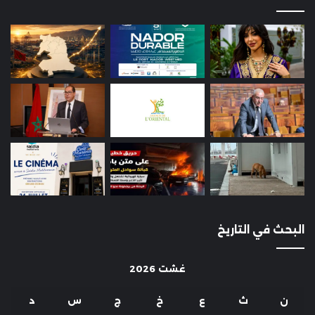
البحث في التاريخ
غشت 2026
ن
ث
ع
خ
ج
س
د