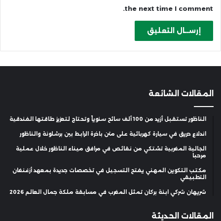
the next time I comment.
المقالات الشائعة
الناظور تستقبل أزيد من 100 ألف سائح سنوياً وتحتاج لتعزيز طاقتها الفندقية
اندلاع حريق في سيارة كهربائية على متن باخرة الرابط بين برشلونة والناظور
الجالية المغربية تشتكي من نقائص في مرافق ميناء الناظور خلال عملية
مرحبا
مكتب التكوين المهني يفتح التسجيل في تخصصات جديدة بمعهد أزغنغان
التطبيقي
شريهان شركي ابنة بركان تمثل المغرب في مسابقة ملكة جمال العالم 2026
المقالات الحديثة