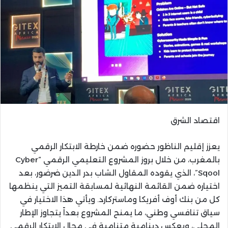
اقتصاد الشرق
يعزز إقليم الناظور حضوره ضمن خارطة الابتكار الرقمي
بالمغرب، من خلال بروز المشروع التعليمي الرقمي “Cyber
Sqool”، الذي يقوده المقاول الشاب بدر الدين ضرضور، بعد
اختياره ضمن القائمة النهائية لمسابقة التميز التي ينظمها
كل من بنك أوف أفريكا وماستركارد. ويأتي هذا الاختيار في
سياق تنافسي وطني، ما يمنح المشروع بعداً يتجاوز الإطار
المحلي، ويعكس دينامية متنامية في مجال الابتكار الرقمي