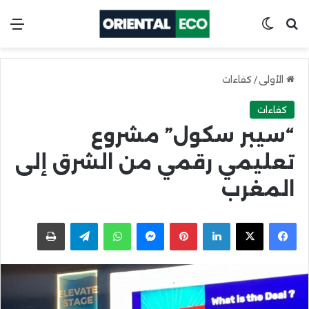
ابحث عن
Switch skin
الق
الأولى
/
كفاءات
كفاءات
“سيبر سكول” مشروع
تعليمي رقمي من الشرق إلى
المغرب
X
Facebook
LinkedIn
Pinterest
Messenger
WhatsApp
Telegram
اطبعها