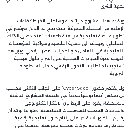
بجهة الشرق.
ويقدم هذا المشروع دليلاً ملموساً على انخراط كفاءات
الإقليم في اقتصاد المعرفة، حيث نجح بدر الدين ضرضور في
تطوير منصة تعليمية من فئة EdTech تعتمد على الذكاء
التفاعلي، وتهدف إلى حماية التلاميذ ومواكبة المؤسسات
التعليمية في التعامل مع تحديات العصر الرقمي. ويبرز هذا
التوجه قدرة المبادرات المحلية على اقتراح حلول مهنية
تستجيب لمتطلبات التحول الرقمي داخل المنظومة
التربوية.
ولا يقتصر حضور “Cyber Sqool” على الجانب التقني فحسب،
بل يعكس أيضاً توجهاً جديداً في طبيعة المشاريع الناشئة
بالمنطقة، يقوم على الربط بين الابتكار التكنولوجي
والحاجيات الفعلية للمؤسسات التعليمية. وهو ما يؤكد أن
إقليم الناظور بات قادراً على إنتاج حلول تعليمية رقمية
تضاهي ما تقدمه شركات وطنية معروفة، اعتماداً على