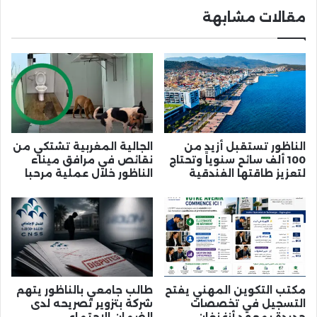
مقالات مشابهة
الناظور تستقبل أزيد من
الجالية المغربية تشتكي من
100 ألف سائح سنوياً وتحتاج
نقائص في مرافق ميناء
لتعزيز طاقتها الفندقية
الناظور خلال عملية مرحبا
مكتب التكوين المهني يفتح
طالب جامعي بالناظور يتهم
التسجيل في تخصصات
شركة بتزوير تصريحه لدى