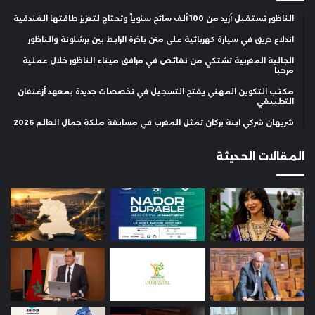
الناظور تستقبل أزيد من 100 ألف سائح سنوياً وتحتاج لتعزيز طاقتها الفندقية
اندلاع حريق في سيارة كهربائية على متن باخرة الرابط بين برشلونة والناظور
الجالية المغربية تشتكي من نقائص في مرافق ميناء الناظور خلال عملية
مرحبا
مكتب التكوين المهني يفتح التسجيل في تخصصات جديدة بمعهد أزغنغان
التطبيقي
شريهان شركي ابنة بركان تمثل المغرب في مسابقة ملكة جمال العالم 2026
المقالات الحديثة