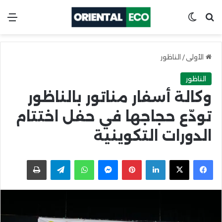
ابحث عن
Switch skin
الق
الأولى
/
الناظور
الناظور
وكالة أسفار مناتور بالناظور
تودّع حجاجها في حفل اختتام
الدورات التكوينية
X
Facebook
LinkedIn
Pinterest
Messenger
WhatsApp
Telegram
اطبعها