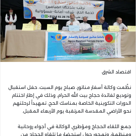
اقتصاد الشرق
نظّمت وكالة أسفار مناتور، صباح يوم السبت، حفل استقبال
وتوديع لفائدة حجاج بيت الله الحرام، وذلك في إطار اختتام
الدورات التكوينية الخاصة بمناسك الحج، تمهيداً لرحلتهم
نحو الأراضي المقدسة المرتقبة يوم الأربعاء المقبل.
جمع اللقاء الحجاجَ ومؤطري الوكالة في أجواء روحانية
ومنظمة، وتمحور حول استحضار ما تلقاه الحجاج من