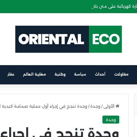
ة كهربائية على متن باخرة الرابط بين برشلونة والناظور
مقاولات
أحداث
سياسة
وطنية
مغاربة العالم
عقار
الأولى
/
وجدة
/
وجدة تنجح في إجراء أول عملية صمامة كبدية
وجدة
وجدة تنجح في إجراء