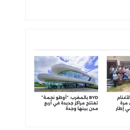
أغنام
BYD بالمغرب: “أوطو نجمة”
 مرة
تفتتح مراكز جديدة في أربع
ي إطار
مدن بينها وجدة