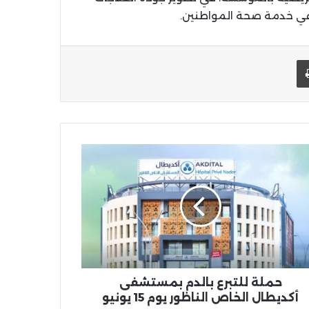
 في خدمة صحة المواطنين.
يد الإلكتروني
اطبعها
لة
رع
دم
ستشفى
يطال
اص
اظور
م
يو
حملة للتبرع بالدم بمستشفى
أكديطال الخاص الناظور يوم 15 يونيو