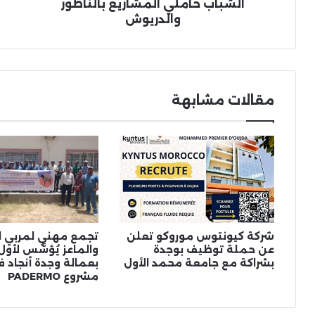
المشاريع
الشباب حاملي المشاريع بالناظور
بالناظور
والدريوش
والدريوش
مقالات مشابهة
شركة كيونتوس موروكو تعلن
تجمع مهني لمربي ال
عن حملة توظيف بوجدة
والماعز يُؤسَّس لأول
بشراكة مع جامعة محمد الأول
بعمالة وجدة أنجاد ف
مشروع PADERMO