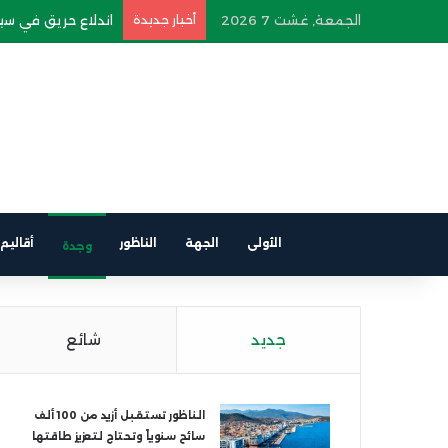
الجمعة, غشت 7 2026
أخبار جديدة
اندلاع حريق في سيار
الأولى
الجهة
الناظور
أقاليم
وجدة
جديد
شائع
الناظور تستقبل أزيد من 100 ألف
سائح سنوياً وتحتاج لتعزيز طاقتها