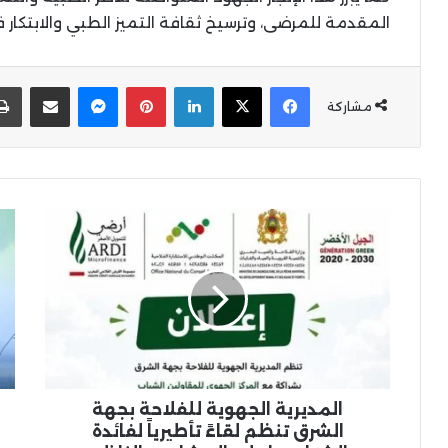
المقدمة للمرضى، وترسيخ ثقافة التميز الطبي والابتكار
X
Facebook
LinkedIn
Pinterest
Messenger
المشاركة عبر البر
مشاركة
المديرية
حم
الجهوية
للتب
للفلاحة
بال
بجهة
بم
الشرق
أكد
تنظم
الخ
لقاءً
الن
تأطيرياً
يو
لفائدة
15
الشباب
يون
المديرية الجهوية للفلاحة بجهة
حاملي
الشرق تنظم لقاءً تأطيرياً لفائدة