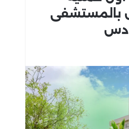
 بالمستشفى
ادس