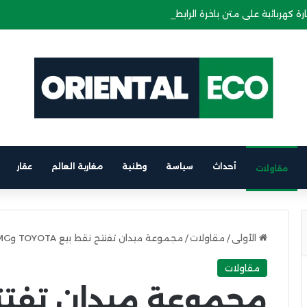
ة كهربائية على متن باخرة الرابط بين برشلونة والناظور
أحداث
سياسة
وطنية
مغاربة العالم
عقار
مقاولات
الأولى
/
مقاولات
/
مجموعة ميدان تفتتح نقط بيع TOYOTA وMG بالناظور هذا الأسبوع
مقاولات
مجموعة ميدان تفتت