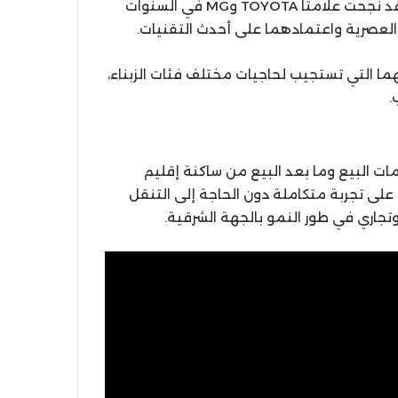
المعايير البيئية، لا سيما السيارات الكهربائية والهجينة. وقد نجحت علامتا TOYOTA وMG في السنوات
عصرية واعتمادهما على أحدث التقنيات.
ما التي تستجيب لحاجيات مختلف فئات الزبناء،
.
ت البيع وما بعد البيع من ساكنة إقليم
على تجربة متكاملة دون الحاجة إلى التنقل
جاري في طور النمو بالجهة الشرقية.