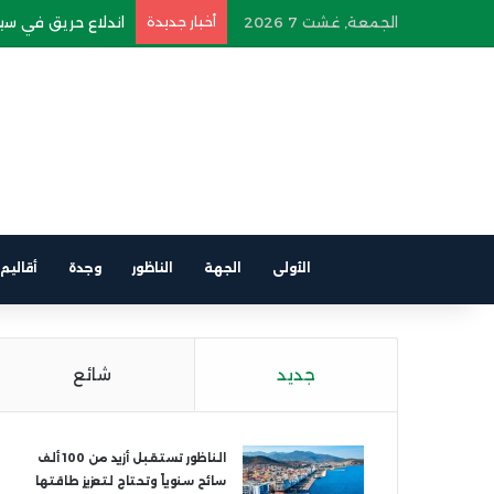
الجمعة, غشت 7 2026
أخبار جديدة
اندلاع حريق في سيار
الأولى
الجهة
الناظور
وجدة
أقاليم
جديد
شائع
الناظور تستقبل أزيد من 100 ألف
سائح سنوياً وتحتاج لتعزيز طاقتها