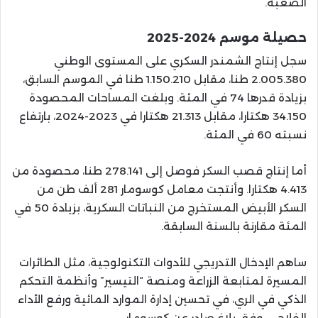
الصعبة.
حصيلة موسم 2024-2025
سجل إنتاج الشمندر السكري على المستوى الوطني
2.005.380 طنا، مقابل 1.150.210 طنا في الموسم السابق،
بزيادة قدرها 74 في المئة. وبلغت المساحات المحصودة
34.150 هكتارا، مقابل 21.313 هكتارا في 2023-2024، بارتفاع
نسبته 60 في المئة.
أما إنتاج قصب السكر فوصل إلى 278.141 طنا، محصودة من
4.413 هكتارا. وأنتجت معامل كوسومار 281 ألف طن من
السكر الأبيض المستخرج من النباتات السكرية، بزيادة 50 في
المئة مقارنة بالسنة السابقة.
ساهم الإدخال التدريجي للأدوات التكنولوجية، مثل الطائرات
المسيرة لمتابعة الزراعة ومنصة “التيسير” وأنظمة التحكم
الذكي في الري، في تحسين إدارة الموارد المائية ورفع الأداء
الفلاحي، وفق بلاغ صادر عن كوسومار.