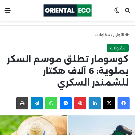
ابحث عن
Switch skin
الق
الأولى
/
مقاولات
مقاولات
كوسومار تطلق موسم السكر
بملوية: 6 آلاف هكتار
للشمندر السكري
X
Facebook
LinkedIn
Pinterest
Messenger
WhatsApp
Telegram
اطبعها