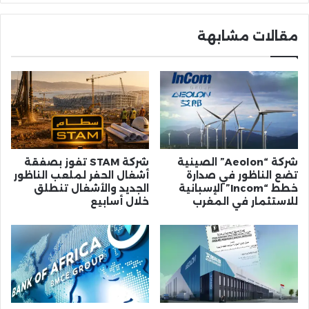
مقالات مشابهة
شركة “Aeolon” الصينية
شركة STAM تفوز بصفقة
تضع الناظور في صدارة
أشغال الحفر لملعب الناظور
خطط “Incom” الإسبانية
الجديد والأشغال تنطلق
للاستثمار في المغرب
خلال أسابيع