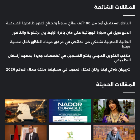
المقالات الشائعة
الناظور تستقبل أزيد من 100 ألف سائح سنوياً وتحتاج لتعزيز طاقتها الفندقية
اندلاع حريق في سيارة كهربائية على متن باخرة الرابط بين برشلونة والناظور
الجالية المغربية تشتكي من نقائص في مرافق ميناء الناظور خلال عملية
مرحبا
مكتب التكوين المهني يفتح التسجيل في تخصصات جديدة بمعهد أزغنغان
التطبيقي
شريهان شركي ابنة بركان تمثل المغرب في مسابقة ملكة جمال العالم 2026
المقالات الحديثة