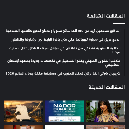
المقالات الشائعة
الناظور تستقبل أزيد من 100 ألف سائح سنوياً وتحتاج لتعزيز طاقتها الفندقية
اندلاع حريق في سيارة كهربائية على متن باخرة الرابط بين برشلونة والناظور
الجالية المغربية تشتكي من نقائص في مرافق ميناء الناظور خلال عملية
مرحبا
مكتب التكوين المهني يفتح التسجيل في تخصصات جديدة بمعهد أزغنغان
التطبيقي
شريهان شركي ابنة بركان تمثل المغرب في مسابقة ملكة جمال العالم 2026
المقالات الحديثة