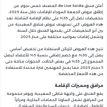
أعلن فندق Be Live Saïdia، المصنف خمس نجوم، عن
إطلاق عروض الجمعة السوداء للإقامات خلال سنة 2025،
بتخفيضات تصل إلى 35% على نظام الإقامة الشاملة. تعد
هذه العروض، التي تستهدف عروض فنادق السعيدية، من
بين أبرز التخفيضات التي يقدمها الفندق خلال السنة،
وتشمل إقامات بمواعيد مختلفة على مدار 2025.
تتيح هذه العروض للزبائن الاستفادة من تخفيض أساسي
يصل إلى 30%، مع خصم إضافي بنسبة 5% للأعضاء، ليصل
المجموع إلى 35% في بعض الحالات. الحجوزات متاحة حتى
3 دجنبر 2025، مما يمنح المهتمين فترة محددة للاستفادة
من هذه الأسعار المخفضة.
مرافق ومميزات الإقامة
يقع الفندق على واجهة شاطئ السعيدية، ويوفر مجموعة
من المرافق تشمل الساونا، الحمامات البخارية، ومركزاً
للأطفال، إضافة إلى خدمات السبا والنفاذ المباشر إلى