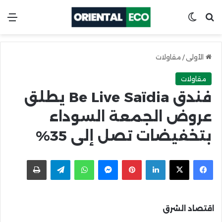
ابحث عن
Switch skin
الق
الأولى
/
مقاولات
مقاولات
فندق Be Live Saïdia يطلق
عروض الجمعة السوداء
بتخفيضات تصل إلى 35%
X
Facebook
LinkedIn
Pinterest
Messenger
WhatsApp
Telegram
اطبعها
اقتصاد الشرق