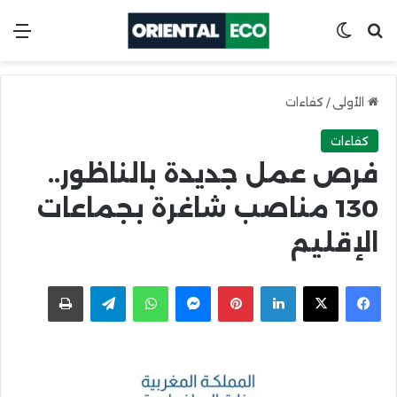
ابحث عن
Switch skin
الق
الأولى
/
كفاءات
كفاءات
فرص عمل جديدة بالناظور..
130 مناصب شاغرة بجماعات
الإقليم
X
Facebook
LinkedIn
Pinterest
Messenger
WhatsApp
Telegram
اطبعها