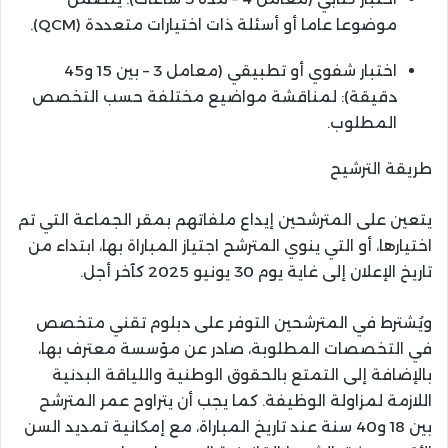
موضوعا عاما أو أسئلة ذات اختيارات متعددة (QCM).
اختبار شفوي أو تطبيقي (معامل 3 – بين 15 و45
دقيقة): لمناقشة مواضيع مختلفة حسب التخصص
المطلوب.
طريقة الترشيح
يتعين على المترشحين إيداع ملفاتهم بمقر الجماعة التي تم
اختيارها، أو التي ينوي المترشح اجتياز المباراة بها، ابتداء من
تاريخ الإعلان إلى غاية يوم 30 يونيو 2025 كآخر أجل.
ويُشترط في المترشحين التوفر على دبلوم تقني متخصص
في التخصصات المطلوبة، صادر عن مؤسسة معترف بها،
بالإضافة إلى التمتع بالحقوق الوطنية واللياقة البدنية
اللازمة لمزاولة الوظيفة. كما يجب أن يتراوح عمر المترشح
بين 18 و40 سنة عند تاريخ المباراة، مع إمكانية تمديد السن