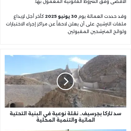
الأقصى وفق الشروط القانونية المعمول بها.
وقد حددت العمالة يوم
30 يونيو 2025
كآخر أجل لإيداع
ملفات الترشيح، على أن يعلن لاحقاً عن مراكز إجراء الاختبارات
ولوائح المترشحين المقبولين.
سد
تاركا
بجرسيف..
نقلة
نوعية
في
البنية
التحتية
المائية
والتنمية
سد تاركا بجرسيف.. نقلة نوعية في البنية التحتية
المحلية
المائية والتنمية المحلية