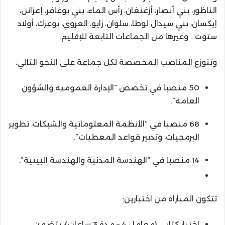
الناظور، بني أنصار، أزغنغان، رأس الماء، بني بوغافر، إعزانن،
إيكسان، بني سيدال لوطا، سلوان، زايو، العروي، بوعرك، أولاد
ستوت… وغيرها من الجماعات التابعة للإقليم.
وتتوزع المناصب المخصصة لكل جماعة على النحو التالي:
50 منصبا في تخصص “الإدارة العمومية والشؤون
العامة”.
68 منصبا في “الأنظمة المعلوماتية والشبكات، تطوير
البرمجيات، وتدبير قواعد المعطيات”.
14 منصبا في “الهندسة المدنية والهندسة البيئية”.
تتكون المباراة من اختبارين:
اختبار كتابي (معامل 4 – مدة 3 ساعات): يتضمن