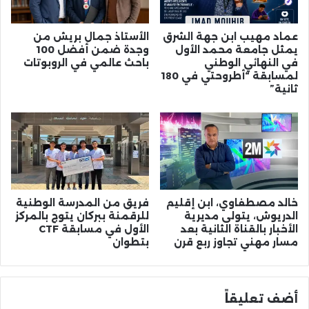
عماد مهيب ابن جهة الشرق
الأستاذ جمال بريش من
يمثل جامعة محمد الأول
وجدة ضمن أفضل 100
في النهائي الوطني
باحث عالمي في الروبوتات
لمسابقة “أطروحتي في 180
ثانية”
خالد مصطفاوي، ابن إقليم
فريق من المدرسة الوطنية
الدريوش، يتولى مديرية
للرقمنة ببركان يتوج بالمركز
الأخبار بالقناة الثانية بعد
الأول في مسابقة CTF
مسار مهني تجاوز ربع قرن
بتطوان
أضف تعليقاً