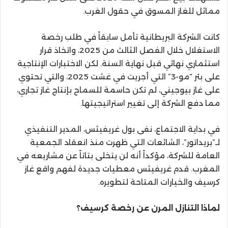
مماثل للغاز المسوق في حقول الغرب.
كانت الشركة البريطانية تأمل سابقاً في طلب رخصة
الاستغلال خلال الفصل الثالث من 2025، واتخاذ قرار
استثماري نهائي قبل نهاية السنة. لكن الاختبارات الإنتاجية
على بئر “مو-3” التي أجريت في غشت 2025، والتي تحتوي
على غاز بيوجيني، لم تكن حاسمة للسماح بإنتاج غاز تجاري،
مما دفع الشركة إلى تغيير استراتيجيتها.
في بداية الاجتماع، نفى بول غريفيثس، المدير التنفيذي
لـ”بريداتور”، الشائعات التي ظهرت منذ انعقاد الجمعية
العامة للشركة، مؤكداً أنه لن يتخلى بتاتاً عن مشاريعه في
المغرب. قدم غريفيثس معطيات جديدة لفهم واقع غاز
كرسيف والخيارات المتاحة لتطويره.
لماذا التنازل المرن عن رخصة كرسيف؟