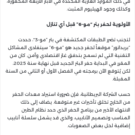
في ذلك الموارد الغازية المحددة في الآبار الأربعة المحفورة،
وكذلك وجود الهيليوم المثبت.
الأولوية لحفر بئر “مو-6” قبل أي تنازل
لتجنب تضرر الطبقات المكتشفة في بئر “مو-3″، حددت
“بريداتور” موقعاً لحفر جديد هو “مو-6” سيتفادى المشاكل
التقنية التي لم تسمح بتدفق غاز اقتصادي وآمن. كان من
المقرر في البداية حفر البئر الجديد قبل نهاية سنة 2025،
لكن يُتوقع الآن برمجته في الفصل الأول أو الثاني من السنة
المقبلة.
حسب الشركة البريطانية، فإن ضرورة استيراد معدات الحفر
من الخارج تخلق تأخيرات غير متوقعة. يضاف إلى ذلك
الانتهاء الأخير من برنامج الحفر الذي حدد نظام الطين
المناسب وتصميم الأنابيب، والذي قد يشمل سلسلة أنابيب
إضافية لحل بعض الصعوبات.