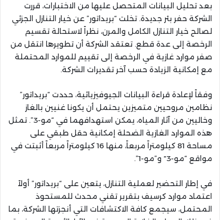
بعد تحليل البيانات المتحصل عليها من الاختبارات، قررت
الشركة حفر بئر جديدة. تخلت “بريداتور” عن خيار التنازل الجزئي
لصالح خيار التنازل الكامل والمرن، نظراً لاستحالة تقسيم
الرخصة إلى عدة قطع. تعتقد الشركة أن تطويرها انتقل من
صفر موارد غازية في الرخصة إلى تقييم للموارد المحتملة
مع إمكانية الزيادة حسب آخر تقديرات الشركة.
وفقاً لإعادة قراءة البيانات الجيوفيزيائية، حددت “بريداتور”
نظامين مروحيين متميزين يحتمل أن يكونا غنيين بالغاز
وخاليين من آثار المياه، يمكن استهدافهما في “مو-3”. تمثل
هذه الموارد الغازية الضحلة إمكانية حقل طبقي على
مساحة 81 كيلومتراً مربعاً، منها 16 كيلومتراً مربعاً أثبتت في
مواقع “مو-3″ و”مو-1”.
في إطار التحضير لعملية التنازل، يتعين على “بريداتور” أولاً
اعتماد موارد كرسيف بتقرير تقني محدث للمستحوذ
المحتمل، سيجمع كافة الاكتشافات التي أنجزتها الشركة، بما