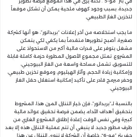
في بئر “مو-5”. لكنه يرى في هذا الموقع فرصة تطوير
جديدة، بسبب وجود كهوف ملحية يمكن أن تشكل موقعاً
لتخزين الغاز الطبيعي.
ما يجب استخلاصه من آخر إعلانات “بريداتور”، هو أنها كشركة
صغيرة، أصبح تطويرها متقدماً بما يكفي لكي يتمكن
مشغل يتوفر على قدرات مالية أكبر من الاستحواذ على
المشروع. تمثل مجموع الأصول المطورة حزمة كاملة قابلة
للتسويق، تشمل مساحة واسعة من الغاز البيوجيني،
وإمكانية زيادة الحجم، وآثار الهيليوم، وموقع تخزين طبيعي،
وحفر مبرمج قادر على تأكيد إمكانية استغلال حقل الغاز
البيوجيني.
بالنسبة لـ”بريداتور”، فإن خيار التنازل المرن هذا، المشروط
بتحقيق أهداف الأداء، يضمن فرصة تحقيق عوائد مالية
كبيرة وفي نفس الوقت إعادة إطلاق المشروع الغازي من
طرف مطور جديد. لا ينبغي أن تتم عملية التنازل هذه إلا بعد
حفر بئر “مو-6″، خاصة أن الشركة لا تنوي التنازل عن هذا