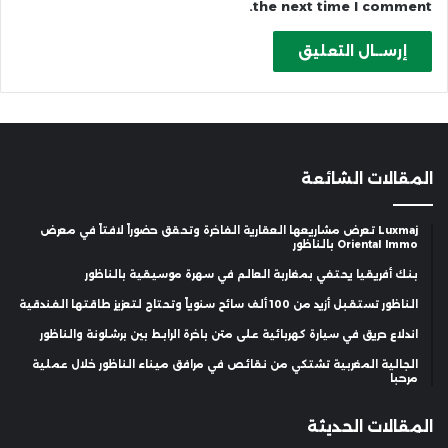
the next time I comment.
المقالات الشائعة
Luxmaj تعرض مشاريعها العقارية الفاخرة وتحقق حضوراً لافتاً في معرض
Oriental Immo بالناظور
بنك أفريقيا يحتفي بمغاربة العالم في سهرة موسيقية بالناظور
الناظور تستقبل أزيد من 100 ألف سائح سنوياً وتحتاج لتعزيز طاقتها الفندقية
اندلاع حريق في سيارة كهربائية على متن باخرة الرابط بين برشلونة والناظور
الجالية المغربية تشتكي من نقائص في مرافق ميناء الناظور خلال عملية
مرحبا
المقالات الحديثة