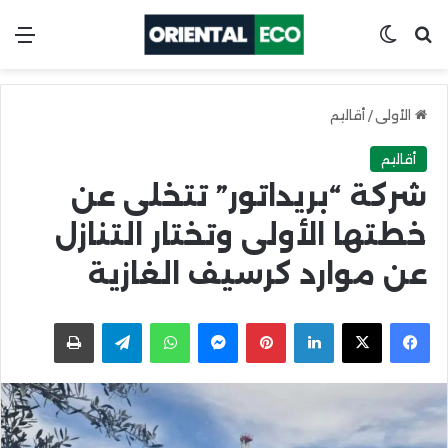
ابحث عن
Switch skin
الق
الأولى
/
أقاليم
أقاليم
شركة “بريداتور” تتخلى عن
خطتها الأولى وتختار التنازل
عن موارد كرسيف الغازية
X
Facebook
LinkedIn
Pinterest
Messenger
WhatsApp
Telegram
اطبعها