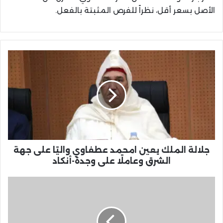
الأصل بسعر أقل، نظراً للفرص المثبتة بالفعل.
جلالة
الملك
يعين
امحمد
عطفاوي
واليًا
على
جهة
الشرق
وعاملًا
جلالة الملك يعين امحمد عطفاوي واليًا على جهة
على
الشرق وعاملًا على وجدة-أنكاد
وجدة-
أنكاد
مهرجان
البلوزة
الدولي
بوجدة
يختتم