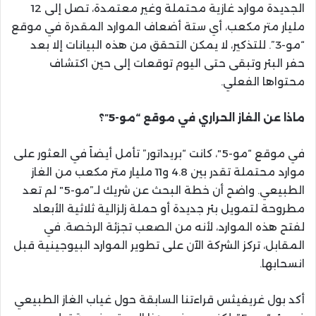
الجديدة موارد غازية محتملة وغير معتمدة، تصل إلى 12
مليار متر مكعب، أي ستة أضعاف الموارد المقدرة في موقع
“مو-3”. للتذكير، لا يمكن التحقق من هذه البيانات إلا بعد
حفر البئر وتبقى حتى اليوم توقعات إلى حين اكتشاف
محتواها الفعلي.
ماذا عن الغاز الحراري في موقع “مو-5″؟
في موقع “مو-5″، كانت “بريداتور” تأمل أيضاً في العثور على
موارد محتملة تقدر بين 4.8 و11 مليار متر مكعب من الغاز
الطبيعي. واضح أن خطة البحث عن شريك لـ”مو-5″ لم تعد
مطروحة لتمويل بئر جديدة أو حملة زلزالية ثلاثية الأبعاد
لفتح هذه الموارد، لأنه من الصعب تجزئة الرخصة. في
المقابل، تركز الشركة الآن على تطوير الموارد البيوجينية قبل
انسحابها.
أكد بول غريفيثس قراءتنا السابقة حول غياب الغاز الطبيعي