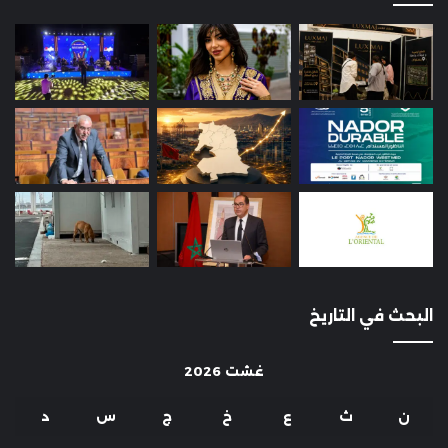
البحث في التاريخ
غشت 2026
ن
ث
ع
خ
ج
س
د