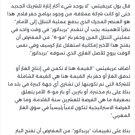
قال بول غريفيثس: “لا يوجد شيء أكثر إثارة للشريك الجديد،
حتى لو كانت شركة عملاقة، من وجود برنامج حفر قادم. هذا
هو العنصر المحرك الذي يدفع عملية التنازل إلى الأمام”.
نظراً لأهميته، يجب أن تتقدم “بريداتور” في وقت واحد في
عمليتي التنازل المرن وحفر بئر “مو-6”. من المفترض أن
يفتح هذا الأخير إمكانية استغلال غاز كرسيف وفي نفس
الوقت يروج للأصل الغازي الذي تسوقه “بريداتور”.
أضاف غريفيثس: “القيمة هنا لا تكمن في إنتاج الغاز أو
تدفق الغاز أو حفر بئر. القيمة هنا هي القيمة الشاملة
للشركة التي تم تكوينها. لن تشتري أي جهة كبيرة في بلد ما
بناءً على بئر مختبرة، أو بئرين، أو بئر مو-6. الأمر يتعلق
بمعرفة ما هي الفرصة للعشرين سنة القادمة، وما هي
الفرصة الاستراتيجية لتكون لاعباً رئيسياً في سوق الغاز
المغربي”.
بناءً على تقييمات “بريداتور”، من المفترض أن تفتح البئر