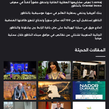
Luxmaj تعرض مشاريعها العقارية الفاخرة وتحقق حضوراً لافتاً في معرض
Oriental Immo بالناظور
بنك أفريقيا يحتفي بمغاربة العالم في سهرة موسيقية بالناظور
الناظور تستقبل أزيد من 100 ألف سائح سنوياً وتحتاج لتعزيز طاقتها الفندقية
اندلاع حريق في سيارة كهربائية على متن باخرة الرابط بين برشلونة والناظور
الجالية المغربية تشتكي من نقائص في مرافق ميناء الناظور خلال عملية
مرحبا
المقالات الحديثة