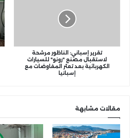
إسباني:
ال
الناظور
بجه
مرشحة
الش
لاستقبال
يع
مصنع
دور
"رونو"
الس
للسيارات
ببر
الكهربائية
وي
بعد
عل
تقرير إسباني: الناظور مرشحة
تعثر
برن
لاستقبال مصنع "رونو" للسيارات
المفاوضات
مو
الكهربائية بعد تعثر المفاوضات مع
مع
إسبانيا
إسبانيا
27
مقالات مشابهة