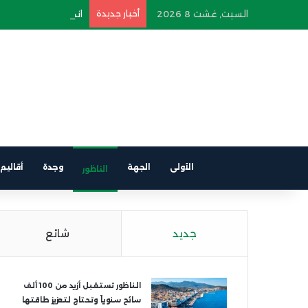
السبت, غشت 8 2026
أخبار جديدة
اندلاع حريق في سيارة
الأولى
الجهة
وجدة
أقاليم
الناظور
جديد
شائع
الناظور تستقبل أزيد من 100 ألف
سائح سنوياً وتحتاج لتعزيز طاقتها