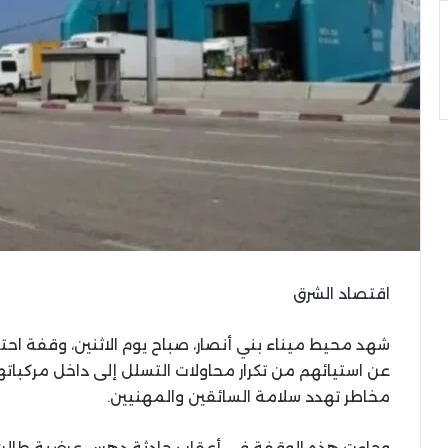
اقتصاد الشرق
شهد محيط ميناء بني أنصار، صباح يوم الاثنين، وقفة احت
عن استيائهم من تكرار محاولات التسلل إلى داخل مركباته
مخاطر تهدد سلامة السائقين والمهنيين.
وجاءت هذه الوقفة في أعقاب حادثة دهس عرضية طالت شخ