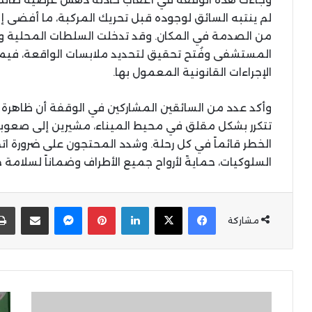
لم ينتبه السائق لوجوده قبل تحريك المركبة، ما أفضى 
من الصدمة في المكان. وقد تدخلت السلطات المحلية وع
المستشفى وفُتح تحقيق لتحديد ملابسات الواقعة، فيما 
الإجراءات القانونية المعمول بها.
وأكد عدد من السائقين المشاركين في الوقفة أن ظاهرة ا
تتكرر بشكل مقلق في محيط الميناء، مشيرين إلى صعوب
الخطر قائماً في كل رحلة. وشدد المحتجون على ضرورة اتخ
السلوكيات، حمايةً لأرواح جميع الأطراف وضماناً لسلامة 
X
Facebook
LinkedIn
Pinterest
Messenger
المشاركة عبر البر
مشاركة
تقرير
مج