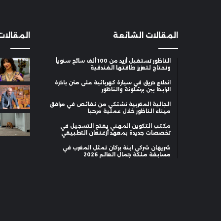
المقالات الشائعة
المقالات
الناظور تستقبل أزيد من 100 ألف سائح سنوياً
وتحتاج لتعزيز طاقتها الفندقية
اندلاع حريق في سيارة كهربائية على متن باخرة
الرابط بين برشلونة والناظور
الجالية المغربية تشتكي من نقائص في مرافق
ميناء الناظور خلال عملية مرحبا
مكتب التكوين المهني يفتح التسجيل في
تخصصات جديدة بمعهد أزغنغان التطبيقي
شريهان شركي ابنة بركان تمثل المغرب في
مسابقة ملكة جمال العالم 2026