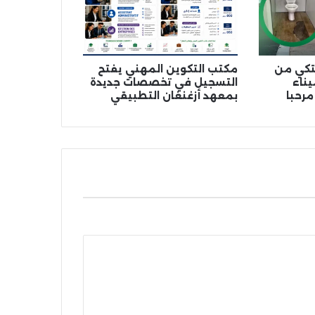
شتكي من
مكتب التكوين المهني يفتح
ناء
التسجيل في تخصصات جديدة
مرحبا
بمعهد أزغنغان التطبيقي