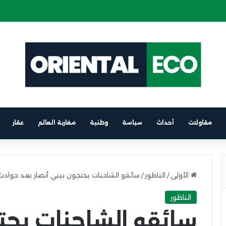
 كهربائية على متن باخرة الرابط بين برشلونة والناظور
مقاولات
أحداث
سياسة
وطنية
مغاربة العالم
عقار
الأولى
/
الناظور
/
سائقو الشاحنات يحتجون ببني أنصار بعد حوادث
الناظور
سائقو الشاحنات يحت