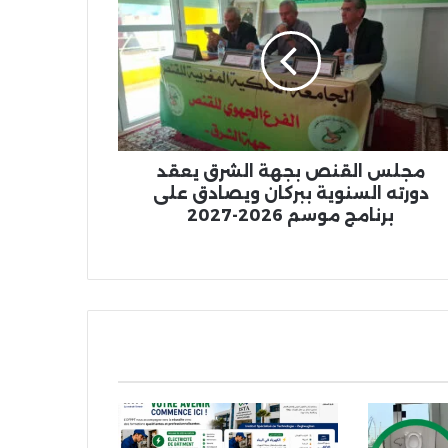
قنص
ة
رق
قد
ته
نوية
كان
صادق
ى
مجلس القنص بجهة الشرق يعقد
امج
دورته السنوية ببركان ويصادق على
سم
برنامج موسم 2026-2027
2026-
20