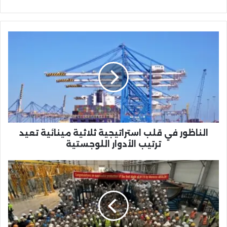
الناظور
في
قلب
استراتيجية
ثلاثية
مينائية
تعيد
ترتيب
الأدوار
اللوجستية
الناظور في قلب استراتيجية ثلاثية مينائية تعيد
ترتيب الأدوار اللوجستية
أيلون
تطلق
خط
نقل
جديد
لعمالها