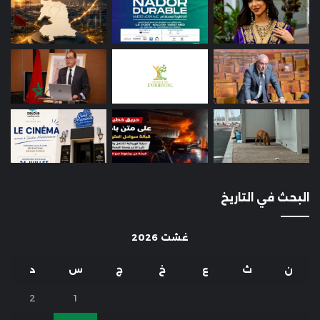
البحث في التاريخ
غشت 2026
ن
ث
ع
خ
ج
س
د
2
1