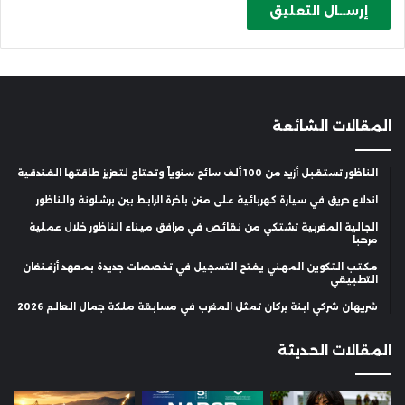
المقالات الشائعة
الناظور تستقبل أزيد من 100 ألف سائح سنوياً وتحتاج لتعزيز طاقتها الفندقية
اندلاع حريق في سيارة كهربائية على متن باخرة الرابط بين برشلونة والناظور
الجالية المغربية تشتكي من نقائص في مرافق ميناء الناظور خلال عملية
مرحبا
مكتب التكوين المهني يفتح التسجيل في تخصصات جديدة بمعهد أزغنغان
التطبيقي
شريهان شركي ابنة بركان تمثل المغرب في مسابقة ملكة جمال العالم 2026
المقالات الحديثة