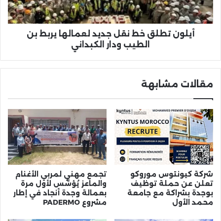
يربط
بن
الطيب
ودار
أيلون تطلق خط نقل جديد لعمالها يربط بن
الكبداني
الطيب ودار الكبداني
مقالات مشابهة
شركة كيونتوس موروكو
تجمع مهني لمربي الأغنام
تعلن عن حملة توظيف
والماعز يُؤسَّس لأول مرة
بوجدة بشراكة مع جامعة
بعمالة وجدة أنجاد في إطار
محمد الأول
مشروع PADERMO