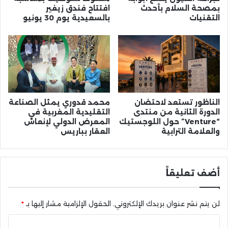
بمصحة السلام بأحدث
افتتاح فندق زيفير
التقنيات
بالسعيدية يوم 30 يونيو
الناظور تستعد لاحتضان
محمد قدوري يمثل الصناعة
الدورة الثانية من منتدى
التقليدية المغربية في
“Venture” حول اللوجستيك
المعرض الدولي لإنعاش
والعلامة الترابية
العقار بباريس
أضف تعليقاً
لن يتم نشر عنوان بريدك الإلكتروني.
الحقول الإلزامية مشار إليها بـ
*
ا