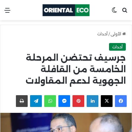
ابحث عن
Switch skin
الق
الأولى
/
أحداث
أحداث
جرسيف تحتضن المرحلة
الخامسة من القافلة
الجهوية لدعم المقاولات
X
Facebook
LinkedIn
Pinterest
Messenger
WhatsApp
Telegram
اطبعها