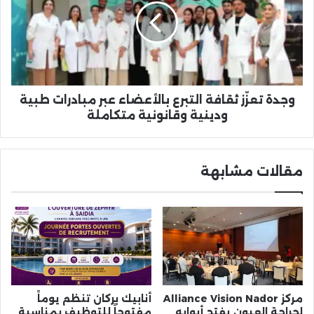
التبرع
بالأعضاء
عبر
مبادرات
طبية
ودينية
وقانونية
وجدة تعزّز ثقافة التبرع بالأعضاء عبر مبادرات طبية
متكاملة
ودينية وقانونية متكاملة
مقالات مشابهة
مركز Alliance Vision Nador
أنابيك بركان تنظم يوماً
لجراحة العيون يفتح أبوابه
مفتوحاً للتوظيف بمناسبة