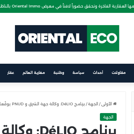
غاربة العالم في سهرة موسيقية بالناظور
مقاولات
أحداث
سياسة
وطنية
مغاربة العالم
عقار
الأولى
/
الجهة
/
برنامج DéLIO: وكالة جهة الشرق و PNUD يوقّعان اتفاقيات لدعم التعاونيات وتشجيع التشغيل
الجهة
برنامج éLIO