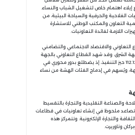
 إيلاء اهتمام خاص لتشغيل الشباب والنساء.
ت الفلاحية والحرفية والسياحة البيئية، من
مية التعاون والمكتب الوطني للاستشارة
زات اللازمة لفائدة التعاونيات.
يكة في برنامج DéLIO سفراء للقطاع التعاوني والاقتصاد الاجتماعي والتضامني
ة الشرق. وقد شهد القطاع التعاوني بالجهة
نمواً ملحوظاً، لا سيما منذ دخول قانون التعاونيات رقم 112.12 حيز التنفيذ، إذ يضطلع بدور محوري في
جهة، ويُسهم في إدماج الفئات الهشة من نساء
هة
حة والصناعة التقليدية والتجارة بالتقسيط
مع تصاعد ملحوظ في إنشاء تعاونيات في قطاعات
قافة والتجارة الإلكترونية. وتتمركز هذه
ركان وتاوريرت.