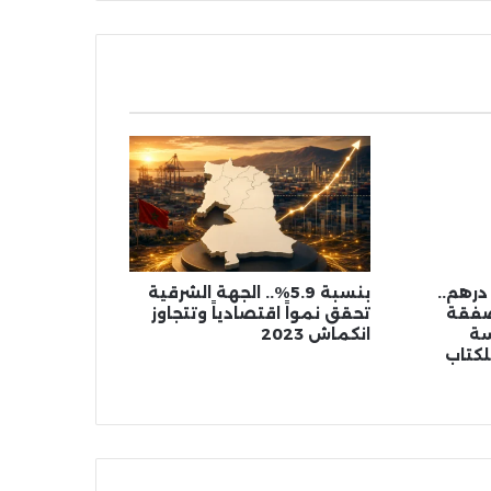
مليون درهم..
بنسبة 5.9%.. الجهة الشرقية
صفقة
تحقق نمواً اقتصادياً وتتجاوز
سة
انكماش 2023
لكتاب