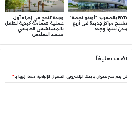
BYD بالمغرب: “أوطو نجمة”
وجدة تنجح في إجراء أول
تفتتح مراكز جديدة في أربع
عملية صمامة كبدية لطفل
مدن بينها وجدة
بالمستشفى الجامعي
محمد السادس
أضف تعليقاً
لن يتم نشر عنوان بريدك الإلكتروني.
الحقول الإلزامية مشار إليها بـ
*
ا
ل
ت
ع
ل
ي