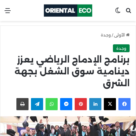
ابحث عن
Switch skin
الق
الأولى
/
وجدة
وجدة
برنامج الإدماج الرياضي يعزز
دينامية سوق الشغل بجهة
الشرق
X
Facebook
LinkedIn
Pinterest
Messenger
WhatsApp
Telegram
اطبعها