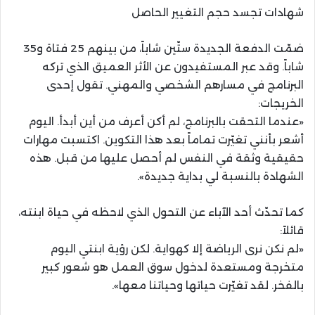
شهادات تجسد حجم التغيير الحاصل
ضمّت الدفعة الجديدة ستّين شاباً، من بينهم 25 فتاة و35
شاباً. وقد عبر المستفيدون عن الأثر العميق الذي تركه
البرنامج في مسارهم الشخصي والمهني. تقول إحدى
الخريجات:
«عندما التحقت بالبرنامج، لم أكن أعرف من أين أبدأ. اليوم
أشعر بأنني تغيّرت تماماً بعد هذا التكوين. اكتسبت مهارات
حقيقية وثقة في النفس لم أحصل عليها من قبل. هذه
الشهادة بالنسبة لي بداية جديدة».
كما تحدّث أحد الآباء عن التحول الذي لاحظه في حياة ابنته،
قائلاً:
«لم نكن نرى الرياضة إلا كهواية. لكن رؤية ابنتي اليوم
متخرجة ومستعدة لدخول سوق العمل هو شعور كبير
بالفخر. لقد تغيّرت حياتها وحياتنا معها».