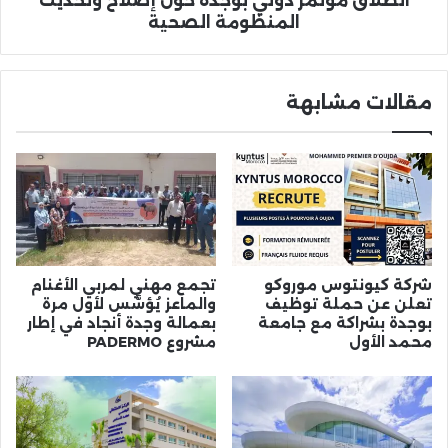
انطلاق مؤتمر دولي بوجدة حول إصلاح وتحديث
المنظومة الصحية
مقالات مشابهة
شركة كيونتوس موروكو
تجمع مهني لمربي الأغنام
تعلن عن حملة توظيف
والماعز يُؤسَّس لأول مرة
بوجدة بشراكة مع جامعة
بعمالة وجدة أنجاد في إطار
محمد الأول
مشروع PADERMO