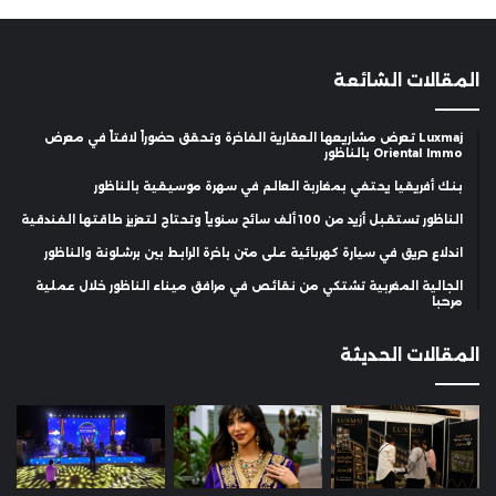
المقالات الشائعة
Luxmaj تعرض مشاريعها العقارية الفاخرة وتحقق حضوراً لافتاً في معرض
Oriental Immo بالناظور
بنك أفريقيا يحتفي بمغاربة العالم في سهرة موسيقية بالناظور
الناظور تستقبل أزيد من 100 ألف سائح سنوياً وتحتاج لتعزيز طاقتها الفندقية
اندلاع حريق في سيارة كهربائية على متن باخرة الرابط بين برشلونة والناظور
الجالية المغربية تشتكي من نقائص في مرافق ميناء الناظور خلال عملية
مرحبا
المقالات الحديثة