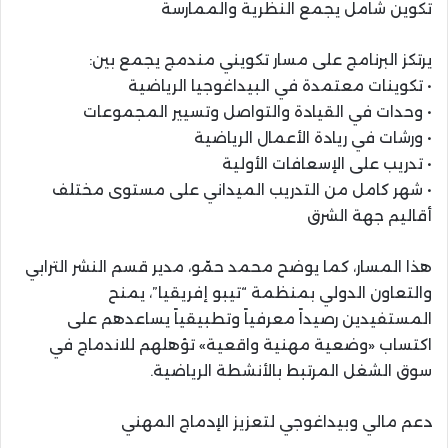
تكوين شامل يجمع النظرية والممارسة
يرتكز البرنامج على مسار تكويني مندمج يجمع بين:
• تكوينات معتمدة في البيداغوجيا الرياضية
• وحدات في القيادة والتواصل وتسيير المجموعات
• ورشات في ريادة الأعمال الرياضية
• تدريب على الإسعافات الأولية
• شهر كامل من التدريب الميداني على مستوى مختلف
أقاليم جهة الشرق
هذا المسار، كما يوضح محمد حمّو، مدير قسم النشر الترابي
والتعاون الدولي بمنظمة “تيبو إفريقيا”، يمنح
المستفيدين رصيداً معرفياً وتطبيقياً يساعدهم على
اكتساب «وضعية مهنية واقعية» تؤهلهم للاندماج في
سوق الشغل المرتبط بالأنشطة الرياضية.
دعم مالي وبيداغوجي لتعزيز الإدماج المهني