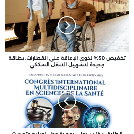
تخفيض
50%
لذوي
الإعاقة
على
القطارات:
بطاقة
جديدة
لتسهيل
التنقل
تخفيض 50% لذوي الإعاقة على القطارات: بطاقة
السككي
جديدة لتسهيل التنقل السككي
انطلاق
مؤتمر
دولي
بوجدة
حول
إصلاح
وتحديث
المنظومة
الصحية