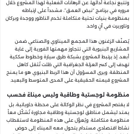
وتتبع نجاعة أدائها، عن الرهانات الفعلية لهذا المشروع خلال
مروره في برنامج “نبض العمق”، مشدداً على ارتباطه
بمنظومة بنيات تحتية متكاملة تخدم الناظور ووجدة وبركان
وتاوريرت في آنٍ واحد.
يُصنّف الزغنون هذا المجمع الميناوي والصناعي ضمن
المشاريع البنيوية التي تتجاوز مهمتها الفورية إلى غاية
أبعد، إذ يرتبط المشروع بشبكة طرق سيارة وخطوط سككية
تهدف إلى كسر العزلة الجغرافية التي ظلت تُثقل كاهل
المنطقة. ويرى المسؤول أن هذا الربط البنيوي هو ما يمنح
المشروع قيمته الحقيقية على المدى المتوسط والبعيد.
منظومة لوجستية وطاقية وليس ميناءً فحسب
لا يقتصر المشروع في نظر الوكالة على محطة حاوياتية، بل
يمتد ليشمل مناطق لوجستية وطاقية مجاورة تُشكّل معاً
منظومة متكاملة. ويُعوَّل على هذه المنظومة لاستقطاب
نشاط اقتصادي مستدام يتحول معه الميناء إلى حوض