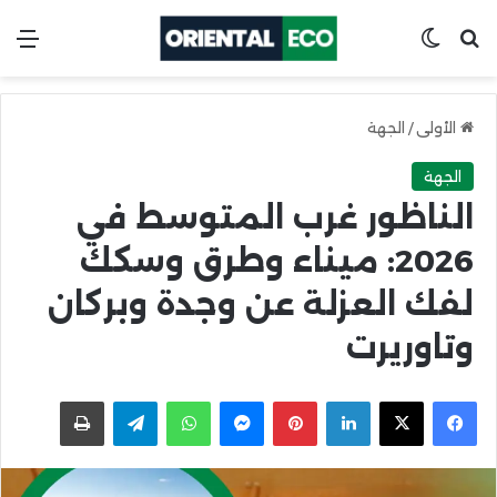
ابحث عن
Switch skin
الق
الأولى
/
الجهة
الجهة
الناظور غرب المتوسط في
2026: ميناء وطرق وسكك
لفك العزلة عن وجدة وبركان
وتاوريرت
X
Facebook
LinkedIn
Pinterest
Messenger
WhatsApp
Telegram
اطبعها