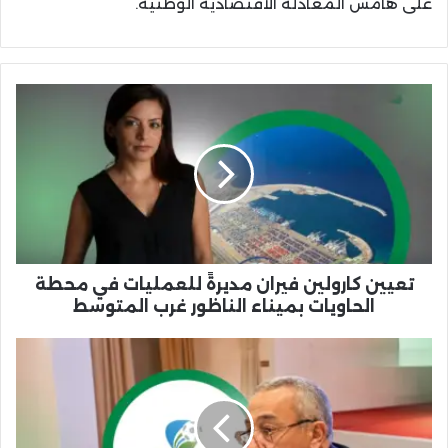
على هامش المعادلة الاقتصادية الوطنية.
تعيين
كارولين
فيران
مديرةً
للعمليات
في
محطة
الحاويات
بميناء
الناظور
تعيين كارولين فيران مديرةً للعمليات في محطة
غرب
الحاويات بميناء الناظور غرب المتوسط
المتوسط
مصطفى
جبور
يُودّع
قسم
الجماعات