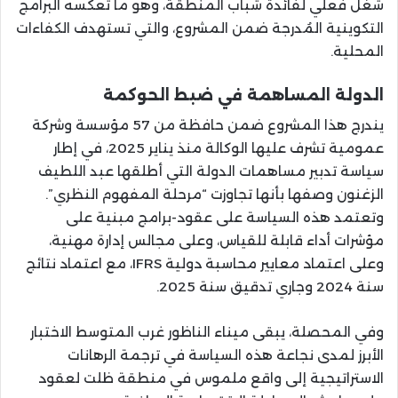
شغل فعلي لفائدة شباب المنطقة، وهو ما تعكسه البرامج
التكوينية المُدرجة ضمن المشروع، والتي تستهدف الكفاءات
المحلية.
الدولة المساهمة في ضبط الحوكمة
يندرج هذا المشروع ضمن حافظة من 57 مؤسسة وشركة
عمومية تشرف عليها الوكالة منذ يناير 2025، في إطار
سياسة تدبير مساهمات الدولة التي أطلقها عبد اللطيف
الزغنون وصفها بأنها تجاوزت “مرحلة المفهوم النظري”.
وتعتمد هذه السياسة على عقود-برامج مبنية على
مؤشرات أداء قابلة للقياس، وعلى مجالس إدارة مهنية،
وعلى اعتماد معايير محاسبة دولية IFRS، مع اعتماد نتائج
سنة 2024 وجاري تدقيق سنة 2025.
وفي المحصلة، يبقى ميناء الناظور غرب المتوسط الاختبار
الأبرز لمدى نجاعة هذه السياسة في ترجمة الرهانات
الاستراتيجية إلى واقع ملموس في منطقة ظلت لعقود