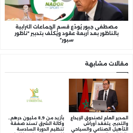
الترابية
بالناظور
بعد
أربعة
عقود
مصطفى جبور يُودّع قسم الجماعات الترابية
ويُكلَّف
بالناظور بعد أربعة عقود ويُكلَّف بتدبير "ناظور
بتدبير
سبور"
"ناظور
سبور"
مقالات مشابهة
المدير العام لصندوق الإيداع
بأزيد من 8,9 مليون درهم..
والتدبير، يتفقد أوراش
وكالة الشرق تسند صفقة
التأهيل الصناعي والسياحي
تنظيم الدورة السادسة