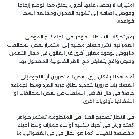
امتيازات لا يحصل عليها آخرون. يخلق هذا الوضع إزعاجاً
وفوضى، إضافة إلى تشويه العمران ومخالفة أبسط
قواعده.
رغم تحركات السلطات مؤخراً في اتجاه كبح الفوضى
العمرانية، تشير مصادر محلية إلى استمرار بعض المخالفات،
ما يوحي بوجود معايير أخرى غير القانون في مجال التعمير،
وفرض واقع يتعارض مع الأطر القانونية المعمول بها.
أمام هذا الإشكال، يرى بعض المتضررين أن اللجوء إلى
القضاء بات ضرورياً لتحديد نطاق حرية الفرد وسط الجماعة،
خاصة في حال تغاضي السلطات عن بعض المخالفات أو
انشغالها بأولويات أخرى.
في انتظار تصحيح الخلل في المنظومة، تستمر ظواهر
كفتح ورش في أحياء سكنية أو بناء عمارات وسط أحياء
مخصصة للفيلات، كما هو الحال في حي الفطواكي، ما