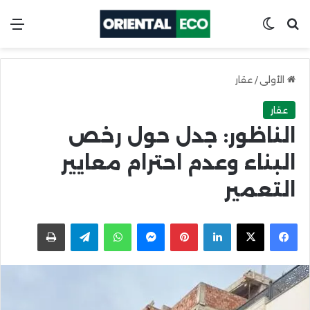
ابحث عن
Switch skin
الق
الأولى
/
عقار
عقار
الناظور: جدل حول رخص
البناء وعدم احترام معايير
التعمير
X
Facebook
LinkedIn
Pinterest
Messenger
WhatsApp
Telegram
اطبعها