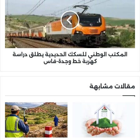
الوطني
للسكك
الحديدية
يطلق
دراسة
كهربة
خط
وجدة-
فاس
المكتب الوطني للسكك الحديدية يطلق دراسة
كهربة خط وجدة-فاس
مقالات مشابهة