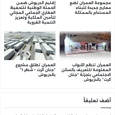
مجموعة العمران تضع
إقليم الدريوش ضمن
معايير جديدة للبناء
الحملة الوطنية للتحفيظ
المستدام بالمملكة
العقاري الجماعي المجاني
لتأمين الملكية وتعزيز
التنمية القروية
العمران تنظم الأبواب
العمران تطلق مشروع
المفتوحة للتعريف بالسكن
“جنان كرت – شطر 1”
الاجتماعي بتجزئة “جنان
بالدريوش
كرت” بالدريوش
أضف تعليقاً