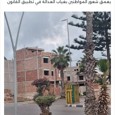
يعمق شعور المواطنين بغياب العدالة في تطبيق القانون.