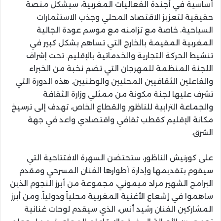
أساسية في أجندة الفعاليات المغربية، سيشكل منصة
حقيقية لتعزيز الاقتصاد المحلي وجذب الاستثمارات
السياحية، خاصة مع تزامنه مع موسم عودة الجالية
المغربية المقيمة بالخارج التي تساهم بشكل كبير في
تنشيط الحركة التجارية والخدماتية بالإقليم. تحت إشراف
اللجنة المنظمة للمهرجان التي تضم نخبة من الخبراء
والفاعلين الثقافيين المحليين والوطنيين. هذه الدورة التي
تشرف عليها لجنة مكونة من ممثلي وزارة الثقافة
والجماعة الترابية للناظور والقطاع الخاص، تهدف إلى ترسيخ
مكانة الإقليم كقطب ثقافي واقتصادي واعد في جهة
الشرق.
على كورنيش الناظور، ستحتضن السهرة الافتتاحية التي
سيقوم بتقديمها وإدارة أطوارها الفنان المسرحي ومقدم
البرامج الشهير مراد ميموني، مجموعة من أبرز النجوم الذين
ساهموا في إشعاع الأغنية المغربية محلياً ودولياً. ومن أبرز
المشاركين الفنان رشيد أنس، الذي سيقدم لوحات غنائية