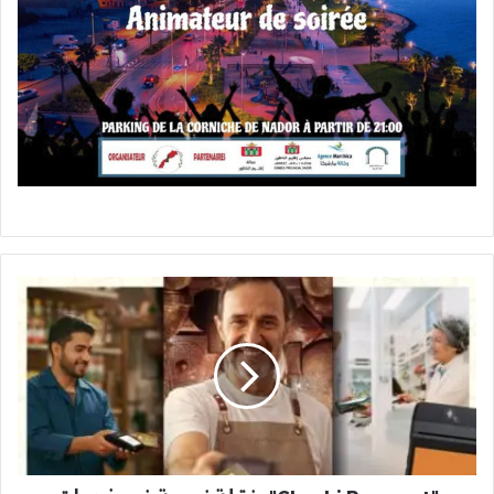
"Chaabi
Payment"..
نقلة
نوعية
في
خدمات
الدفع
لفائدة
المهنيين