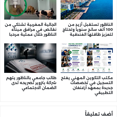
الناظور تستقبل أزيد من
الجالية المغربية تشتكي من
100 ألف سائح سنوياً وتحتاج
نقائص في مرافق ميناء
لتعزيز طاقتها الفندقية
الناظور خلال عملية مرحبا
مكتب التكوين المهني يفتح
طالب جامعي بالناظور يتهم
التسجيل في تخصصات
شركة بتزوير تصريحه لدى
جديدة بمعهد أزغنغان
الضمان الاجتماعي
التطبيقي
أضف تعليقاً