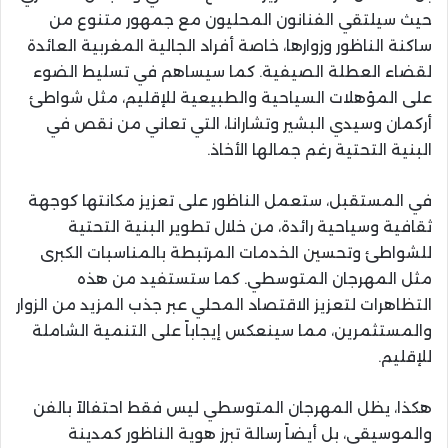
حيث سيلتقي الفنانون المحليون مع جمهور متنوع من
ساكنة الناظور وزوارها، خاصة أفراد الجالية المغربية العائدة
لقضاء العطلة الصيفية. كما سيساهم في تسليط الضوء
على المؤهلات السياحية والطبيعية للإقليم، مثل شواطئ
أركمان وسيدي البشير وتشارانا، التي تعاني من نقص في
البنية التحتية رغم جمالها الأخاذ.
في المستقبل، ستعمل الناظور على تعزيز مكانتها كوجهة
ثقافية وسياحية رائدة، من خلال تطوير البنية التحتية
للشواطئ وتحسين الخدمات المرتبطة بالمناسبات الكبرى
مثل المهرجان المتوسطي. كما ستستفيد من هذه
التظاهرات لتعزيز الاقتصاد المحلي عبر جذب المزيد من الزوار
والمستثمرين، مما سينعكس إيجاباً على التنمية الشاملة
للإقليم.
هكذا، يظل المهرجان المتوسطي ليس فقط احتفالاً بالفن
والموسيقى، بل أيضاً رسالة تبرز هوية الناظور كمدينة