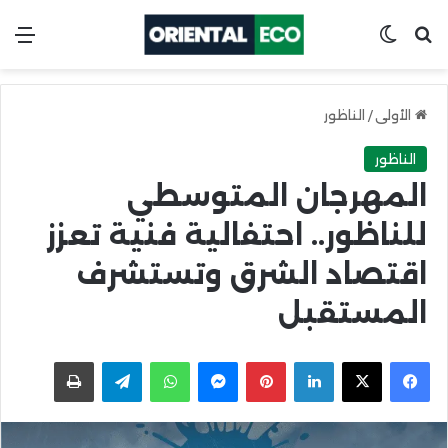
ابحث عن
Switch skin
الق
الأولى
/
الناظور
الناظور
المهرجان المتوسطي
للناظور.. احتفالية فنية تعزز
اقتصاد الشرق وتستشرف
المستقبل
X
Facebook
LinkedIn
Pinterest
Messenger
WhatsApp
Telegram
اطبعها