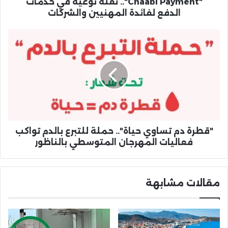
والشركات
"Chaabi Payment".. نقلة نوعية في خدمات
الدفع لفائدة المهنيين والشركات
"قطرة
دم
تساوي
حياة"..
حملة
للتبرع
بالدم
تواكب
فعاليات
المهرجان
"قطرة دم تساوي حياة".. حملة للتبرع بالدم تواكب
المتوسطي
فعاليات المهرجان المتوسطي بالناظور
بالناظور
مقالات مشابهة