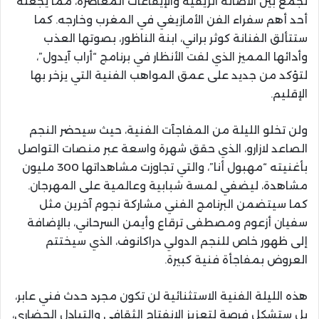
تجمع بين الأصالة الريفية والإيقاعات المعاصرة، مما يجعله
أحد أهم سفراء الفن الأمازيغي في المغرب وخارجه. كما
ستتألق الفنانة كوثر براني، ابنة الناظور، بصوتها العذب
وأدائها المميز الذي لفت الأنظار في برنامج “أراب آيدول”،
لتؤكد من جديد على عمق المواهب الفنية التي يزخر بها
الإقليم.
ولن تخلو الليلة من المفاجآت الفنية، حيث سيحضر النجم
الصاعد لازارو، الذي حقق شهرة واسعة عبر منصات التواصل
بأغنيته “مهبول أنا”، والتي تجاوزت مشاهداتها 300 مليون
مشاهدة، ليضفي لمسة شبابية وعالمية على المهرجان.
كما سيتضمن البرنامج الفني مشاركة نجوم آخرين مثل
سفيان أزعوم ومصطفى ترقاع وأيمن السرحاني، بالإضافة
إلى ظهور خاص للنجم الدولي دراكانوف، الذي سيختتم
العروض بمفاجأة فنية كبيرة.
هذه الليلة الفنية الاستثنائية لن تكون مجرد حدث فني عابر،
بل ستشكل فرصة لتعزيز الانفتاح الثقافي والتبادل الحضاري،