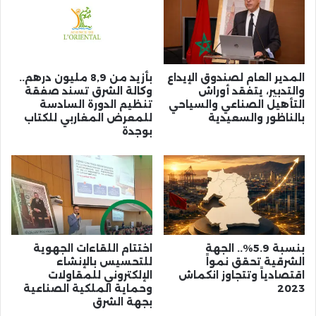
المدير العام لصندوق الإيداع
بأزيد من 8,9 مليون درهم..
والتدبير، يتفقد أوراش
وكالة الشرق تسند صفقة
التأهيل الصناعي والسياحي
تنظيم الدورة السادسة
بالناظور والسعيدية
للمعرض المغاربي للكتاب
بوجدة
بنسبة 5.9%.. الجهة
اختتام اللقاءات الجهوية
الشرقية تحقق نمواً
للتحسيس بالإنشاء
اقتصادياً وتتجاوز انكماش
الإلكتروني للمقاولات
2023
وحماية الملكية الصناعية
بجهة الشرق