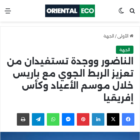
ابحث عن
Switch skin
الق
الأولى
/
الجهة
الجهة
الناضور ووجدة تستفيدان من
تعزيز الربط الجوي مع باريس
خلال موسم الأعياد وكأس
إفريقيا
X
Facebook
LinkedIn
Pinterest
Messenger
WhatsApp
Telegram
اطبعها