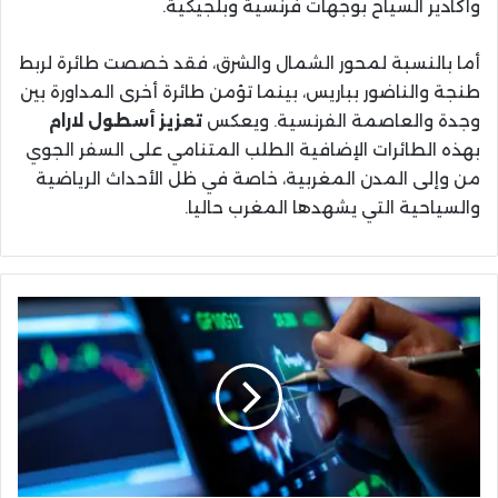
وأكادير السياح بوجهات فرنسية وبلجيكية.
أما بالنسبة لمحور الشمال والشرق، فقد خصصت طائرة لربط
طنجة والناضور بباريس، بينما تؤمن طائرة أخرى المداورة بين
وجدة والعاصمة الفرنسية. ويعكس
تعزيز أسطول لارام
بهذه الطائرات الإضافية الطلب المتنامي على السفر الجوي
من وإلى المدن المغربية، خاصة في ظل الأحداث الرياضية
والسياحية التي يشهدها المغرب حاليا.
5165
مقاولة
جديدة
بجهة
الشرق
في
2025
والناظور
يتصدر