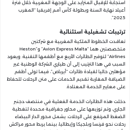
استجابة للإقبال المتزايد على الوجهة المغربية خلال فترة
أعياد نهاية السنة وبطولة كأس أمم إفريقيا “المغرب
2025”.
ترتيبات تشغيلية استثنائية
تعاقدت الخطوط الملكية المغربية مع شركتين
متخصصتين هما “Avion Express Malta” و”Heston
Airlines” لتوفير الطائرات الأربع مع أطقمها التقنية. ويعود
السبب في هذا الترتيب إلى أن طياري الشركة الوطنية غير
مؤهلين حاليا لقيادة طائرات “أيرباص”، فيما تولى أطقم
الضيافة المغاربة تقديم الخدمات على متن الرحلات للحفاظ
على معايير الخدمة المعتادة.
دخلت هذه الطائرات الخدمة الفعلية في منتصف دجنبر
الجاري، وتم توزيعها على محاور جغرافية محددة لتغطية
الضغط المرتفع على الرحلات. يشمل محور الدار البيضاء
رحلات نحو فرنسا وبلجيكا وإيطاليا، بينما يربط محور مراكش