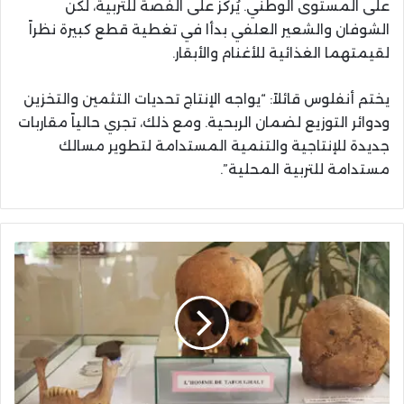
على المستوى الوطني. يُركز على الفصة للتربية، لكن
الشوفان والشعير العلفي بدأا في تغطية قطع كبيرة نظراً
لقيمتهما الغذائية للأغنام والأبقار.
يختم أنفلوس قائلاً: “يواجه الإنتاج تحديات التثمين والتخزين
ودوائر التوزيع لضمان الربحية. ومع ذلك، تجري حالياً مقاربات
جديدة للإنتاجية والتنمية المستدامة لتطوير مسالك
مستدامة للتربية المحلية”.
جهة
الشرق
تفتح
مركزاً
لتثمين
التراث
الأركيولوجي
والطبيعي
لإحياء