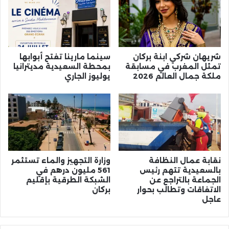
شريهان شركي ابنة بركان
سينما مارينا تفتح أبوابها
تمثل المغرب في مسابقة
بمحطة السعيدية مديترانيا
ملكة جمال العالم 2026
يوليوز الجاري
نقابة عمال النظافة
وزارة التجهيز والماء تستثمر
بالسعيدية تتهم رئيس
561 مليون درهم في
الجماعة بالتراجع عن
الشبكة الطرقية بإقليم
الاتفاقات وتطالب بحوار
بركان
عاجل