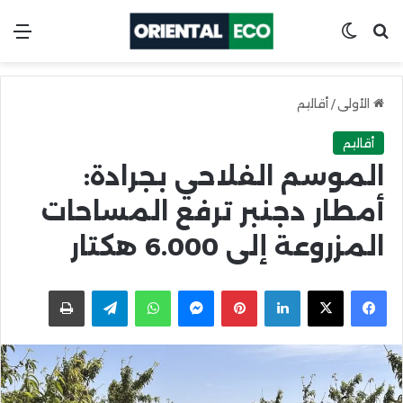
ابحث عن
Switch skin
الق
الأولى
/
أقاليم
أقاليم
الموسم الفلاحي بجرادة:
أمطار دجنبر ترفع المساحات
المزروعة إلى 6.000 هكتار
X
Facebook
LinkedIn
Pinterest
Messenger
WhatsApp
Telegram
اطبعها