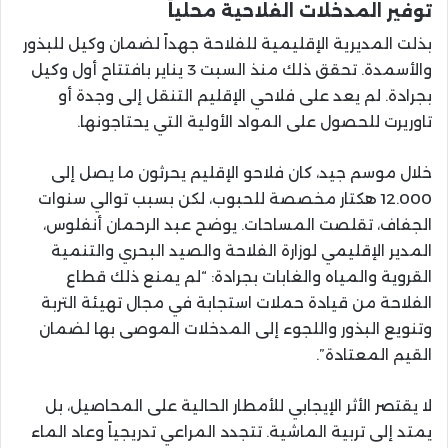
توفير المدخلات الفلاحية محلياً
بذلت المديرية الإقليمية للفلاحة جهداً لضمان وكيل للبذور
والأسمدة. تحقق ذلك منذ السبت 3 يناير بافتتاح أول وكيل
بجرادة. لم يعد على فلاحي الإقليم التنقل إلى وجدة أو
تاوريرت للحصول على المواد الأولية التي يحتاجونها.
خلال موسم جيد، كان فلاحو الإقليم يحرثون ما يصل إلى
12.000 هكتار مخصصة للحبوب، لكن بسبب توالي سنوات
الجفاف، تقلصت المساحات. يوضح عبد الرحمان أنفلوس،
المدير الإقليمي لوزارة الفلاحة والصيد البحري والتنمية
القروية والمياه والغابات بجرادة: “لم يمنع ذلك قطاع
الفلاحة من قيادة حملات استجابة في مجال تهيئة التربة
وتنويع البذور واللجوء إلى المدخلات الموصى بها لضمان
القيم المعتادة”.
لا يقتصر الأثر الإيجابي للأمطار الحالية على المحاصيل، بل
يمتد إلى تربية الماشية. تتجدد المراعي تدريجياً وعاد الماء