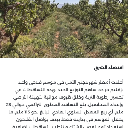
اقتصاد الشرق
أعادت أمطار شهر دجنبر الأمل في موسم فلاحي واعد
بإقليم جرادة. ساهم التوزيع الجيد لهذه التساقطات في
تحسين رطوبة التربة وخلق ظروف مواتية لتهيئة الأراضي
وإعداد المحاصيل. بلغ التساقط المطري التراكمي حوالي 28
ملم، أي ربع المعدل السنوي العادي البالغ نحو 113 ملم، ما
يجعل الموسم في بدايته فقط، بينما يواصل الفلاحون
استعداداتهم لفصل الشتاء منتظرين تساقطات إضافية