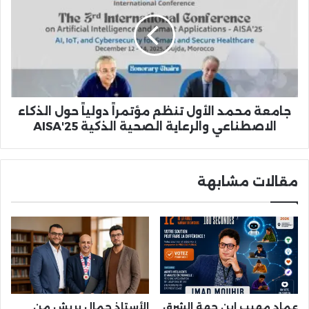
الأول
تنظم
مؤتمراً
دولياً
حول
الذكاء
الاصطناعي
والرعاية
جامعة محمد الأول تنظم مؤتمراً دولياً حول الذكاء
الصحية
الاصطناعي والرعاية الصحية الذكية AISA'25
الذكية
AISA'25
مقالات مشابهة
عماد مهيب ابن جهة الشرق
الأستاذ جمال بريش من