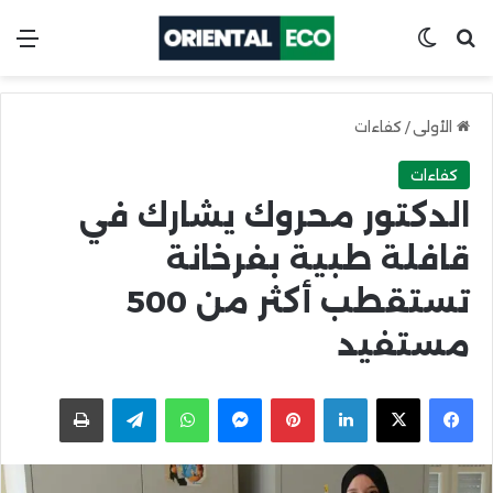
ابحث عن
Switch skin
الق
الأولى
/
كفاءات
كفاءات
الدكتور محروك يشارك في
قافلة طبية بفرخانة
تستقطب أكثر من 500
مستفيد
X
Facebook
LinkedIn
Pinterest
Messenger
WhatsApp
Telegram
اطبعها