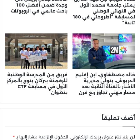
يمثل جامعة محمد الأول
وجدة ضمن أفضل 100
في النهائي الوطني
باحث عالمي في الروبوتات
لمسابقة “أطروحتي في 180
ثانية”
خالد مصطفاوي، ابن إقليم
فريق من المدرسة الوطنية
الدريوش، يتولى مديرية
للرقمنة ببركان يتوج بالمركز
الأخبار بالقناة الثانية بعد
الأول في مسابقة CTF
مسار مهني تجاوز ربع قرن
بتطوان
أضف تعليقاً
لن يتم نشر عنوان بريدك الإلكتروني.
الحقول الإلزامية مشار إليها بـ
*