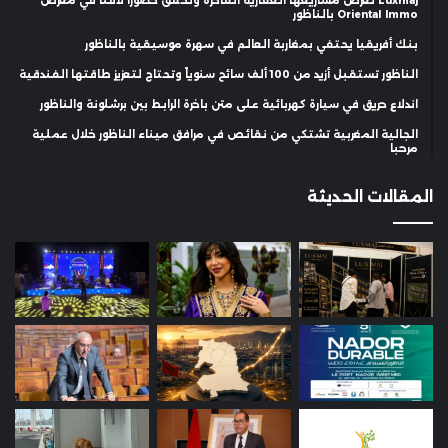
Luxmaj تعرض مشاريعها العقارية الفاخرة وتحقق حضوراً لافتاً في معرض
Oriental Immo بالناظور
بنك أفريقيا يحتفي بمغاربة العالم في سهرة موسيقية بالناظور
الناظور تستقبل أزيد من 100 ألف سائح سنوياً وتحتاج لتعزيز طاقتها الفندقية
اندلاع حريق في سيارة كهربائية على متن باخرة الرابط بين برشلونة والناظور
الجالية المغربية تشتكي من نقائص في مرافق ميناء الناظور خلال عملية
مرحبا
المقالات الحديثة