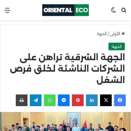
ابحث عن
Switch skin
الق
الأولى
/
الجهة
الجهة
الجهة الشرقية تراهن على
الشركات الناشئة لخلق فرص
الشغل
X
Facebook
LinkedIn
Pinterest
Messenger
WhatsApp
Telegram
اطبعها