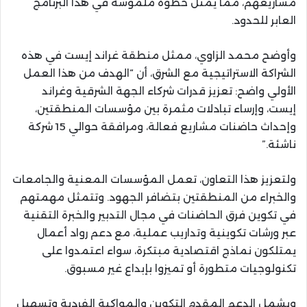
مشاريعهم، مما يمثل خطوة ملموسة في هذا البرنامج
العابر للحدود.
وأوضح محمد الزاوي، ممثل منطقة غراند إيست في هذه
الشراكة الاستراتيجية مع الشرق، أن “الهدف من هذا العمل
الأولي واضح: تعزيز قدرات شركاء الجهة الشرقية وغراند
إيست، وإرساء تبادلات مثمرة بين مؤسسات المنطقتين،
وإحداث حاضنات مشاريع فعالة، ومرافقة حوالي 15 شركة
ناشئة.”
ولتعزيز هذا التعاون، تعمل المؤسسات المعنية والجامعات
والخبراء من المنطقتين بتضافر الجهود. وتتمثل مهمتهم
في تكوين فرق الحاضنات في مجال التدبير والخبرة التقنية
عبر ورشات تكوينية وتداريب عملية، مع دعم رواد أعمال
يمتلكون نماذج اقتصادية مبتكرة، سواء اعتمدوا على
تكنولوجيات متطورة أو تميزوا بإبداع غير مسبوق.
ويشمل الدعم المقدم التكوين والمواكبة الفردية وتسهيل