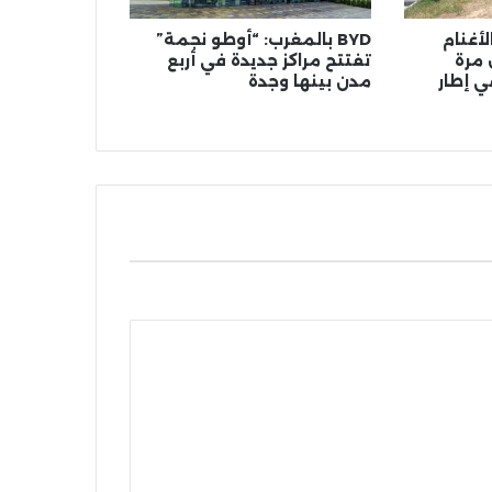
أغنام
BYD بالمغرب: “أوطو نجمة”
 مرة
تفتتح مراكز جديدة في أربع
ي إطار
مدن بينها وجدة