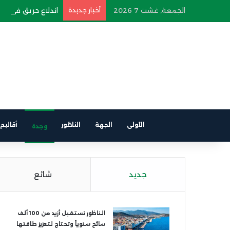
الجمعة, غشت 7 2026
أخبار جديدة
اندلاع حريق في سيار
الأولى
الجهة
الناظور
أقاليم
وجدة
جديد
شائع
الناظور تستقبل أزيد من 100 ألف
سائح سنوياً وتحتاج لتعزيز طاقتها