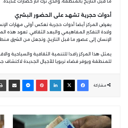
ما قبل التاريخ بالمنطقة، والذي ترك آثار حضارات عديدة.
أدوات حجرية تشهد على الحضور البشري
يعرض المركز أيضا أدوات حجرية تعكس أولى مهارات الإنس
ولادة التفكير المفاهيمي والبعد الثقافي. تعود هذه الم
الإنسان إلى عصور ما قبل التاريخ، وتجعل من الشرق منطقة شهد
يمثل هذا المركز رافدا للتنمية الثقافية والسياحية والاقت
للمنطقة ويوفر فضاء تربويا للأجيال الجديدة لاكتشاف جذور
X
Facebook
LinkedIn
Pinterest
Messenger
المشاركة عبر البر
مشاركة
تحويلات
كوس
مغاربة
تح