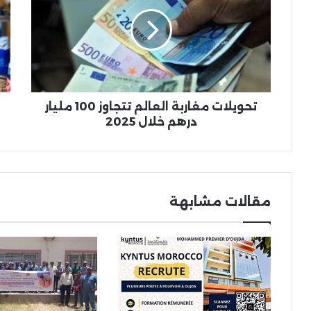
العالم
إير
تتجاوز
بـ8
100
ملي
مليار
در
درهم
وتر
خلال
إنتا
2025
الس
الأ
تحويلات مغاربة العالم تتجاوز 100 مليار
درهم خلال 2025
مقالات مشابهة