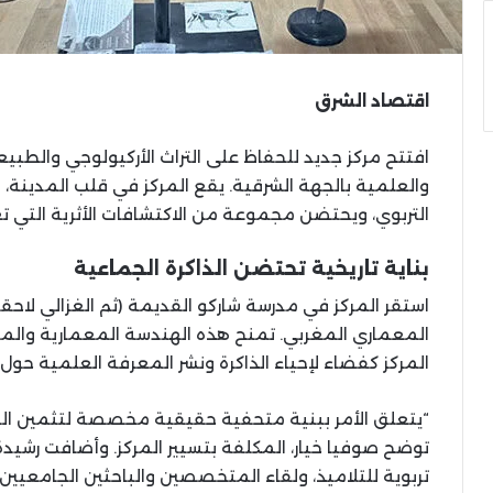
اقتصاد الشرق
افتتح مركز جديد للحفاظ على التراث الأركيولوجي والطبي
والعلمية بالجهة الشرقية. يقع المركز في قلب المدينة، 
التربوي، ويحتضن مجموعة من الاكتشافات الأثرية التي ت
بناية تاريخية تحتضن الذاكرة الجماعية
استقر المركز في مدرسة شاركو القديمة (ثم الغزالي لاحقا)
المعماري المغربي. تمنح هذه الهندسة المعمارية والموق
المركز كفضاء لإحياء الذاكرة ونشر المعرفة العلمية حول ا
“يتعلق الأمر ببنية متحفية حقيقية مخصصة لتثمين التار
توضح صوفيا خيار، المكلفة بتسيير المركز. وأضافت رشيدة 
تربوية للتلاميذ، ولقاء المتخصصين والباحثين الجامعيين