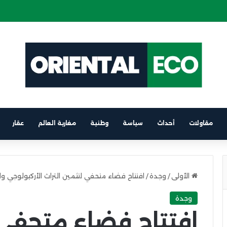
ة كهربائية على متن باخرة الرابط بين برشلونة والناظور
مقاولات
أحداث
سياسة
وطنية
مغاربة العالم
عقار
الأولى
/
وجدة
/
افتتاح فضاء متحفي لتثمين التراث الأركيولوجي 
وجدة
افتتاح فضاء متحفي ل