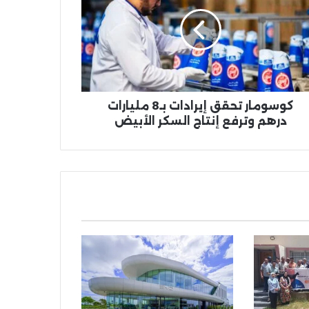
ادات
ارات
هم
فع
ج
كر
بيض
كوسومار تحقق إيرادات بـ8 مليارات
درهم وترفع إنتاج السكر الأبيض