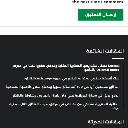
the next time I comment.
المقالات الشائعة
Luxmaj تعرض مشاريعها العقارية الفاخرة وتحقق حضوراً لافتاً في معرض
Oriental Immo بالناظور
بنك أفريقيا يحتفي بمغاربة العالم في سهرة موسيقية بالناظور
الناظور تستقبل أزيد من 100 ألف سائح سنوياً وتحتاج لتعزيز طاقتها الفندقية
اندلاع حريق في سيارة كهربائية على متن باخرة الرابط بين برشلونة والناظور
الجالية المغربية تشتكي من نقائص في مرافق ميناء الناظور خلال عملية
مرحبا
المقالات الحديثة