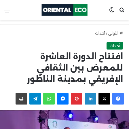
ابحث عن
Switch skin
الق
الأولى
/
أحداث
أحداث
افتتاح الدورة العاشرة
للمعرض بين الثقافي
الإفريقي بمدينة الناظور
X
Facebook
LinkedIn
Pinterest
Messenger
WhatsApp
Telegram
اطبعها