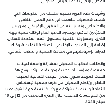
المحلي أو في بعده الإفريقي والدولي.
وشهدت هذه الدورة تنظيم سلسلة من التكريمات التي
شملت شخصيات ساهمت في دعم العمل الثقافي
والاجتماعي وتعزيز التعاون المغربي–الإفريقي. ومن بين
المكرَّمين الدكتور بوعشرة، المدير العام لوكالة تنمية جهة
الشرق، ومسؤولة التنمية بصندوق الأمم المتحدة للسكان،
إضافة إلى المندوب الإقليمي للصناعة التقليدية، وذلك
اعترافًا بإسهاماتهم في مجالات التنمية والتقارب الثقافي.
وانطلقت فعاليات المعرض بمشاركة واسعة لهيئات
جمعوية ومؤسسات وطنية ودولية، ما يؤكد ترسخ هذا
الحدث كموعد سنوي ضمن الأجندة الثقافية لمدينة
الناظور. ويُنظم المعرض من طرف جمعية ثيسغناس
للثقافة والتنمية، بشراكة مع وكالة تنمية جهة الشرق وعدد
من المؤسسات الداعمة، خلال الفترة الممتدة من 12 إلى 18
دجنبر 2025.