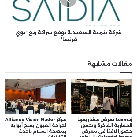
مع
"توي
فرنسا"
شركة تنمية السعيدية توقع شراكة مع "توي
فرنسا"
مقالات مشابهة
Luxmaj تعرض مشاريعها
مركز Alliance Vision Nador
العقارية الفاخرة وتحقق
لجراحة العيون يفتح أبوابه
حضوراً لافتاً في معرض
بمصحة السلام بأحدث