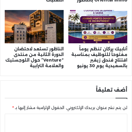
Oriental Immo بالناظور
التقنيات
أنابيك بركان تنظم يوماً
الناظور تستعد لاحتضان
مفتوحاً للتوظيف بمناسبة
الدورة الثانية من منتدى
افتتاح فندق زيفير
“Venture” حول اللوجستيك
بالسعيدية يوم 30 يونيو
والعلامة الترابية
أضف تعليقاً
لن يتم نشر عنوان بريدك الإلكتروني.
الحقول الإلزامية مشار إليها بـ
*
ا
ل