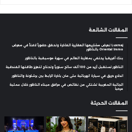
المقالات الشائعة
Luxmaj تعرض مشاريعها العقارية الفاخرة وتحقق حضوراً لافتاً في معرض
Oriental Immo بالناظور
بنك أفريقيا يحتفي بمغاربة العالم في سهرة موسيقية بالناظور
الناظور تستقبل أزيد من 100 ألف سائح سنوياً وتحتاج لتعزيز طاقتها الفندقية
اندلاع حريق في سيارة كهربائية على متن باخرة الرابط بين برشلونة والناظور
الجالية المغربية تشتكي من نقائص في مرافق ميناء الناظور خلال عملية
مرحبا
المقالات الحديثة