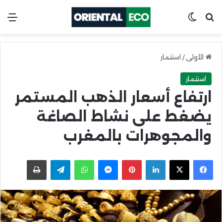
ابحث عن
Switch skin
الق
الأولى
/
استثمار
استثمار
ارتفاع أسعار الذهب المستمر
يضغط على نشاط الصاغة
والمجوهرات بالمغرب
X
Facebook
LinkedIn
Pinterest
Messenger
WhatsApp
Telegram
اطبعها