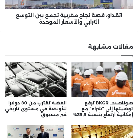
الترابي
والأسعار
الموحدة
اتقداو: قصة نجاح مغربية تجمع بين التوسع
الترابي والأسعار الموحدة
مقالات مشابهة
صوناصيد.. BKGR ترفع
الفضة تقترب من 80 دولارا
توصيتها إلى “شراء” مع
للأونصة في مستوى تاريخي
إمكانية ارتفاع بنسبة 35,5%
غير مسبوق