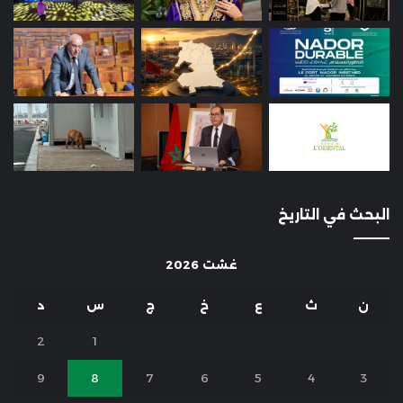
البحث في التاريخ
غشت 2026
ن
ث
ع
خ
ج
س
د
2
1
9
8
7
6
5
4
3