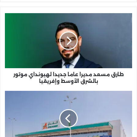
طارق
مسعد
مديرا
عاما
جديدا
لهيونداي
موتور
بالشرق
الأوسط
وإفريقيا
طارق مسعد مديرا عاما جديدا لهيونداي موتور
بالشرق الأوسط وإفريقيا
اتقداو:
قصة
نجاح
مغربية
تجمع
بين
التوسع