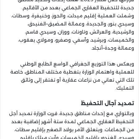
جديدة للتحفيظ العقاري الجماعي بعدد من الأقاليم.
وشملت العملية إقليم ميدلت، والحوز، وخنيفرة، وسطات،
وسيدي بنور، والجديدة، وعمالة المضيق–الفنيدق،
والرشيدية، والعرائش، وتاونات، ووزان، وسيدي قاسم،
والخميسات، وبرشيد، وآسفي، وصفرو، ومولاي يعقوب،
وعمالة وجدة–أنجاد.
ويعكس هذا التوزيع الجغرافي الواسع الطابع الوطني
للعملية واهتمام الوزارة بتغطية مختلف المناطق، خاصة
تلك التي تعاني من نزاعات عقارية أو تفتقر إلى وثائق
التمليك.
تمديد آجال التحفيظ
وبالتوازي مع إحداث مناطق جديدة، قررت الوزارة تمديد أجل
التحفيظ العقاري الجماعي لمدة ستة أشهر إضافية بعدد
من الجماعات. ويتعلق الأمر بولاد الصغير بإقليم سطات،
وسيدي الغندور بإقليم الخميسات، وآيت ميلك بإقليم