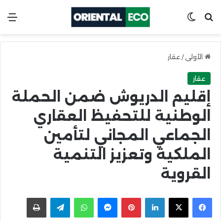
ابحث عن
Switch skin
الق
الأولى
/
عقار
عقار
إقليم الدريوش ضمن الحملة
الوطنية للتحفيظ العقاري
الجماعي المجاني لتأمين
الملكية وتعزيز التنمية
القروية
X
Facebook
LinkedIn
Pinterest
Messenger
WhatsApp
Telegram
اطبعها