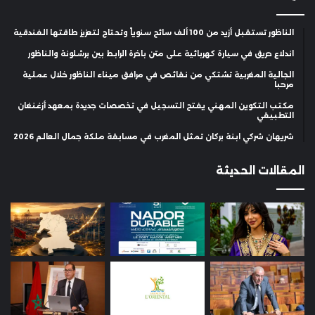
الناظور تستقبل أزيد من 100 ألف سائح سنوياً وتحتاج لتعزيز طاقتها الفندقية
اندلاع حريق في سيارة كهربائية على متن باخرة الرابط بين برشلونة والناظور
الجالية المغربية تشتكي من نقائص في مرافق ميناء الناظور خلال عملية
مرحبا
مكتب التكوين المهني يفتح التسجيل في تخصصات جديدة بمعهد أزغنغان
التطبيقي
شريهان شركي ابنة بركان تمثل المغرب في مسابقة ملكة جمال العالم 2026
المقالات الحديثة