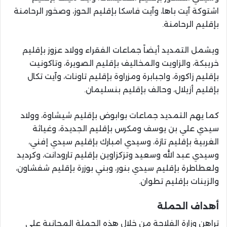
اشتوكة آيت باها، وآيت فاسكا بإقليم الحوز، وصخور الرحامنة
بإقليم الرحامنة.
ويشمل التمديد أيضاً جماعات الفقراء وولاد عزوز بإقليم
خريبكة، والزاويت والمخاليف بإقليم الصويرة، وتاكونيت
بإقليم زاكورة، واجبابرة ومزراوة بإقليم تاونات، وآيت تكال
بإقليم أزيلال، وحالف بإقليم بنسليمان.
كما يهم التمديد جماعات بوابوض بإقليم شيشاوة، وولاد
سيدي علي بن يوسف ومكرس بإقليم الجديدة، وغياثة
الغربية بإقليم تازة، وسيدي امبارك بإقليم سيدي إفني،
وسيدي عبد الله وسعيد وتزكزاوين بإقليم تارودانت، وكرديد
ولعطاطرة بإقليم سيدي بنور، وبني بوزرة بإقليم شفشاون،
والزينات بإقليم تطوان.
أهداف الحملة
تراهن وزارة الفلاحة من خلال هذه الحملة المجانية على